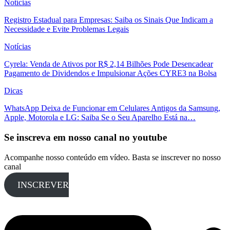
Notícias
Registro Estadual para Empresas: Saiba os Sinais Que Indicam a
Necessidade e Evite Problemas Legais
Notícias
Cyrela: Venda de Ativos por R$ 2,14 Bilhões Pode Desencadear
Pagamento de Dividendos e Impulsionar Ações CYRE3 na Bolsa
Dicas
WhatsApp Deixa de Funcionar em Celulares Antigos da Samsung,
Apple, Motorola e LG: Saiba Se o Seu Aparelho Está na…
Se inscreva em nosso canal no youtube
Acompanhe nosso conteúdo em vídeo. Basta se inscrever no nosso
canal
INSCREVER