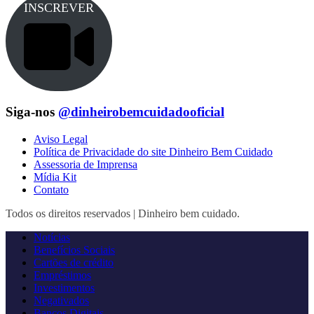
INSCREVER
Siga-nos
@dinheirobemcuidadooficial
Aviso Legal
Política de Privacidade do site Dinheiro Bem Cuidado
Assessoria de Imprensa
Mídia Kit
Contato
Todos os direitos reservados | Dinheiro bem cuidado.
Notícias
Benefícios Sociais
Cartões de crédito
Empréstimos
Investimentos
Negativados
Bancos Digitais