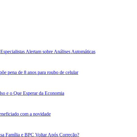
Especialistas Alertam sobre Análises Automáticas
põe pena de 8 anos para roubo de celular
lso e o Que Esperar da Economia
beneficiado com a novidade
sa Família e BPC Voltar Após Correção?