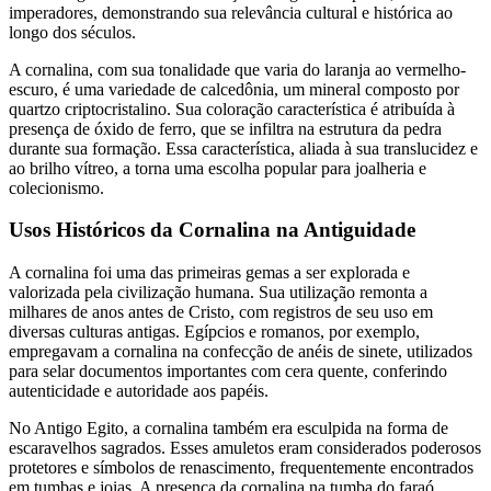
imperadores, demonstrando sua relevância cultural e histórica ao
longo dos séculos.
A cornalina, com sua tonalidade que varia do laranja ao vermelho-
escuro, é uma variedade de calcedônia, um mineral composto por
quartzo criptocristalino. Sua coloração característica é atribuída à
presença de óxido de ferro, que se infiltra na estrutura da pedra
durante sua formação. Essa característica, aliada à sua translucidez e
ao brilho vítreo, a torna uma escolha popular para joalheria e
colecionismo.
Usos Históricos da Cornalina na Antiguidade
A cornalina foi uma das primeiras gemas a ser explorada e
valorizada pela civilização humana. Sua utilização remonta a
milhares de anos antes de Cristo, com registros de seu uso em
diversas culturas antigas. Egípcios e romanos, por exemplo,
empregavam a cornalina na confecção de anéis de sinete, utilizados
para selar documentos importantes com cera quente, conferindo
autenticidade e autoridade aos papéis.
No Antigo Egito, a cornalina também era esculpida na forma de
escaravelhos sagrados. Esses amuletos eram considerados poderosos
protetores e símbolos de renascimento, frequentemente encontrados
em tumbas e joias. A presença da cornalina na tumba do faraó