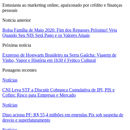
Entusiasta ao marketing online, apaixonado por crédito e finanças
pessoais
Noticia anterior
Bolsa Família de Maio 2026: Fim dos Repasses Próximo! Veja
Quando Seu NIS Será Pago e os Valores Atuais
Próxima noticia
Expresso de Hogwarts Brasileiro na Serra Gaúcha: Viagem de
Vinho, Vapor e História em 1h30 é Feitiço Cultural
Postagens recentes
Notícias
CNI Leva STF a Discutir Cobrança Cumulativa de IPI, PIS e
Cofins: Risco para Empresas e Mercado
Notícias
Dino aciona PF: R$ 55,4 milhões em emendas Pix sob suspeita de
desvio e superfaturamento
Notícias