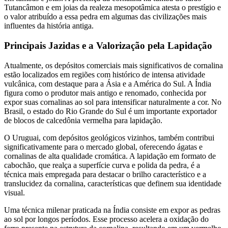
Tutancâmon e em joias da realeza mesopotâmica atesta o prestígio e
o valor atribuído a essa pedra em algumas das civilizações mais
influentes da história antiga.
Principais Jazidas e a Valorização pela Lapidação
Atualmente, os depósitos comerciais mais significativos de cornalina
estão localizados em regiões com histórico de intensa atividade
vulcânica, com destaque para a Ásia e a América do Sul. A Índia
figura como o produtor mais antigo e renomado, conhecida por
expor suas cornalinas ao sol para intensificar naturalmente a cor. No
Brasil, o estado do Rio Grande do Sul é um importante exportador
de blocos de calcedônia vermelha para lapidação.
O Uruguai, com depósitos geológicos vizinhos, também contribui
significativamente para o mercado global, oferecendo ágatas e
cornalinas de alta qualidade cromática. A lapidação em formato de
cabochão, que realça a superfície curva e polida da pedra, é a
técnica mais empregada para destacar o brilho característico e a
translucidez da cornalina, características que definem sua identidade
visual.
Uma técnica milenar praticada na Índia consiste em expor as pedras
ao sol por longos períodos. Esse processo acelera a oxidação do