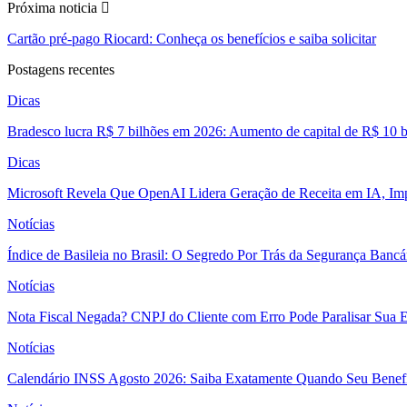
Próxima noticia
Cartão pré-pago Riocard: Conheça os benefícios e saiba solicitar
Postagens recentes
Dicas
Bradesco lucra R$ 7 bilhões em 2026: Aumento de capital de R$ 10 b
Dicas
Microsoft Revela Que OpenAI Lidera Geração de Receita em IA, Imp
Notícias
Índice de Basileia no Brasil: O Segredo Por Trás da Segurança Banc
Notícias
Nota Fiscal Negada? CNPJ do Cliente com Erro Pode Paralisar Sua 
Notícias
Calendário INSS Agosto 2026: Saiba Exatamente Quando Seu Benefí