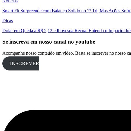
Notícias
Smart Fit Surpreende com Balanço Sólido no 2º Tri, Mas Ações Sofr
Dicas
Dólar em Queda a R$ 5,12 e Ibovespa Recua: Entenda o Impacto do
Se inscreva em nosso canal no youtube
Acompanhe nosso conteúdo em vídeo. Basta se inscrever no nosso ca
INSCREVER