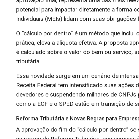
aprovação final, representa uma das mais relev
potencial para impactar diretamente a form
Individuais (MEIs) lidam com suas obrigações f
O “cálculo por dentro” é um método que inclui 
prática, eleva a alíquota efetiva. A proposta ap
é calculado sobre o valor do bem ou serviço, se
tributária.
Essa novidade surge em um cenário de intensas
Receita Federal tem intensificado suas ações d
devedores e suspendendo milhares de CNPJs po
como a ECF e o SPED estão em transição de si
Reforma Tributária e Novas Regras para Empres
A aprovação do fim do “cálculo por dentro” s
as regras da Reforma Tributária, que começará