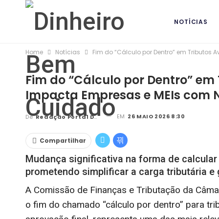
NOTÍCIAS
Home
Notícias
Fim do “Cálculo por Dentro” em Tributos
BANCOS DIG
Fim do “Cálculo por Dentro” e
Impacta Empresas e MEIs com N
EM
26 MAIO 2026 8:30
De
Redação Portal DBC
Compartilhar
Mudança significativa na forma de calcular
prometendo simplificar a carga tributária 
A Comissão de Finanças e Tributação da Câma
o fim do chamado “cálculo por dentro” para tr