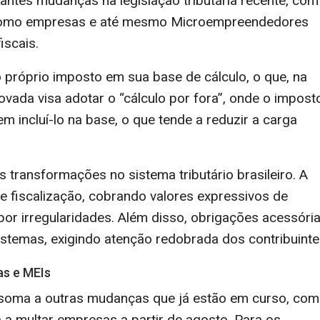
antes mudanças na legislação tributária recente, com
a como empresas e até mesmo Microempreendedores
iscais.
o próprio imposto em sua base de cálculo, o que, na
rovada visa adotar o “cálculo por fora”, onde o impost
m incluí-lo na base, o que tende a reduzir a carga
 transformações no sistema tributário brasileiro. A
e fiscalização, cobrando valores expressivos de
r irregularidades. Além disso, obrigações acessóri
stemas, exigindo atenção redobrada dos contribuinte
as e MEIs
e soma a outras mudanças que já estão em curso, co
 a multar empresas a partir de agosto. Para os