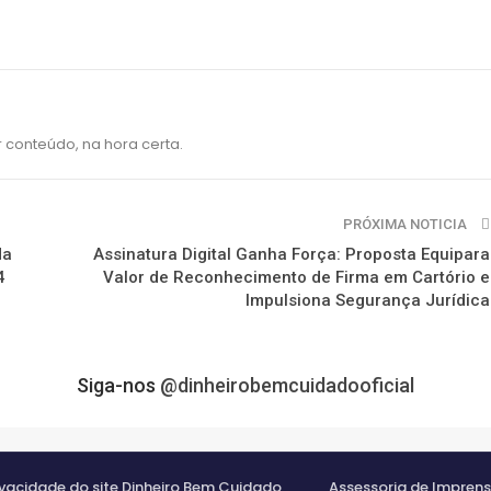
 conteúdo, na hora certa.
PRÓXIMA NOTICIA
da
Assinatura Digital Ganha Força: Proposta Equipara
4
Valor de Reconhecimento de Firma em Cartório e
Impulsiona Segurança Jurídica
Siga-nos
@dinheirobemcuidadooficial
rivacidade do site Dinheiro Bem Cuidado
Assessoria de Impren