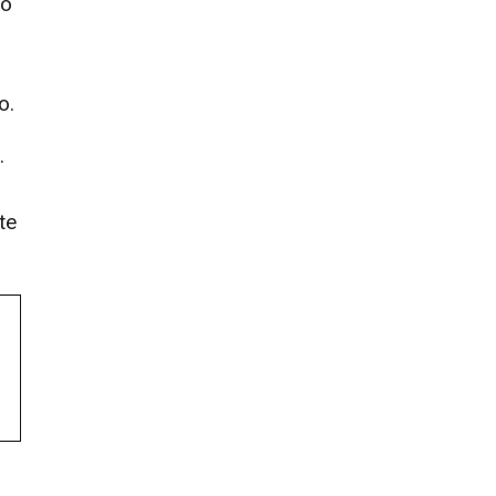
do
o.
.
te