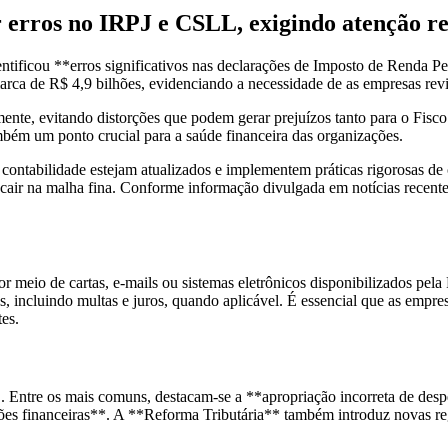
or erros no IRPJ e CSLL, exigindo atenção 
identificou **erros significativos nas declarações de Imposto de Renda 
ca de R$ 4,9 bilhões, evidenciando a necessidade de as empresas revis
mente, evitando distorções que podem gerar prejuízos tanto para o Fisco
ambém um ponto crucial para a saúde financeira das organizações.
e contabilidade estejam atualizados e implementem práticas rigorosas d
r cair na malha fina. Conforme informação divulgada em notícias recent
por meio de cartas, e-mails ou sistemas eletrônicos disponibilizados pe
os, incluindo multas e juros, quando aplicável. É essencial que as emp
es.
 Entre os mais comuns, destacam-se a **apropriação incorreta de despe
ações financeiras**. A **Reforma Tributária** também introduz novas r