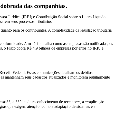
redobrada das companhias.
Pessoa Jurídica (IRPJ) e Contribuição Social sobre o Lucro Líquido
arem seus processos tributários.
 quanto para os contribuintes. A complexidade da legislação tributária
e conformidade. A matéria detalha como as empresas são notificadas, os
es, o Fisco cobra R$ 4,9 bilhões de empresas por erros no IRPJ e
la Receita Federal. Essas comunicações detalham os débitos
resas mantenham seus cadastros atualizados e monitorem regularmente
sas**, a **falta de reconhecimento de receitas**, a **aplicação
egras que exigem atenção, como a adaptação de sistemas e a