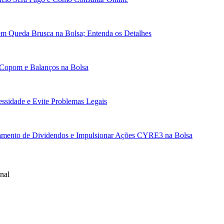
em Queda Brusca na Bolsa; Entenda os Detalhes
 Copom e Balanços na Bolsa
essidade e Evite Problemas Legais
gamento de Dividendos e Impulsionar Ações CYRE3 na Bolsa
nal