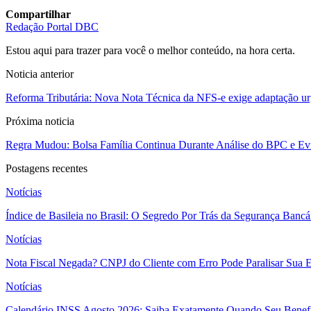
Compartilhar
Redação Portal DBC
Estou aqui para trazer para você o melhor conteúdo, na hora certa.
Noticia anterior
Reforma Tributária: Nova Nota Técnica da NFS-e exige adaptação urg
Próxima noticia
Regra Mudou: Bolsa Família Continua Durante Análise do BPC e Evi
Postagens recentes
Notícias
Índice de Basileia no Brasil: O Segredo Por Trás da Segurança Banc
Notícias
Nota Fiscal Negada? CNPJ do Cliente com Erro Pode Paralisar Sua 
Notícias
Calendário INSS Agosto 2026: Saiba Exatamente Quando Seu Benefí