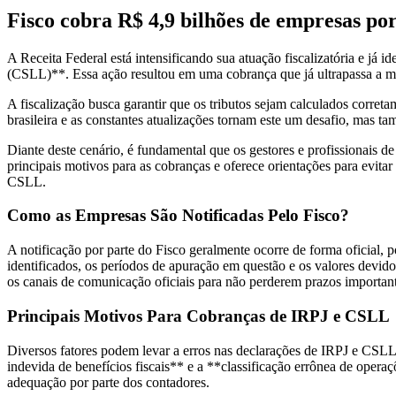
Fisco cobra R$ 4,9 bilhões de empresas p
A Receita Federal está intensificando sua atuação fiscalizatória e já 
(CSLL)**. Essa ação resultou em uma cobrança que já ultrapassa a mar
A fiscalização busca garantir que os tributos sejam calculados correta
brasileira e as constantes atualizações tornam este um desafio, mas t
Diante deste cenário, é fundamental que os gestores e profissionais d
principais motivos para as cobranças e oferece orientações para evita
CSLL.
Como as Empresas São Notificadas Pelo Fisco?
A notificação por parte do Fisco geralmente ocorre de forma oficial, 
identificados, os períodos de apuração em questão e os valores devid
os canais de comunicação oficiais para não perderem prazos important
Principais Motivos Para Cobranças de IRPJ e CSLL
Diversos fatores podem levar a erros nas declarações de IRPJ e CSLL.
indevida de benefícios fiscais** e a **classificação errônea de oper
adequação por parte dos contadores.