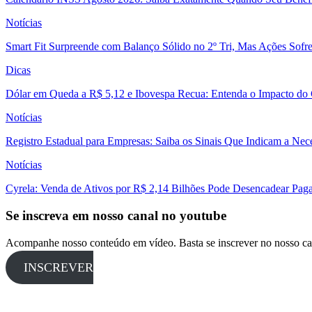
Notícias
Smart Fit Surpreende com Balanço Sólido no 2º Tri, Mas Ações Sofr
Dicas
Dólar em Queda a R$ 5,12 e Ibovespa Recua: Entenda o Impacto do
Notícias
Registro Estadual para Empresas: Saiba os Sinais Que Indicam a Nec
Notícias
Cyrela: Venda de Ativos por R$ 2,14 Bilhões Pode Desencadear Pa
Se inscreva em nosso canal no youtube
Acompanhe nosso conteúdo em vídeo. Basta se inscrever no nosso ca
INSCREVER