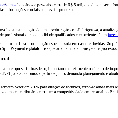
préstimos
bancários e pessoais acima de R$ 5 mil, que devem ser info
 das informações cruciais para evitar problemas.
nvolve a manutenção de uma escrituração contábil rigorosa, a atualizaçã
de profissionais de contabilidade qualificados e experientes é um
inves
ias internas e buscar orientação especializada em caso de dúvidas são p
plit Payment e plataformas que auxiliam na automação de processos, fa
rial
nário empresarial brasileiro, impactando diretamente o cálculo de imp
CNPJ para autônomos a partir de julho, demanda planejamento e atuali
 Terceiro Setor em 2026 para atração de recursos, torna-se ainda mais r
ovo ambiente tributário e manter a competitividade empresarial no Brasi