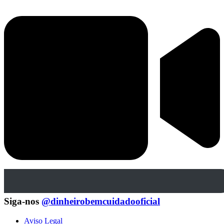
Siga-nos
@dinheirobemcuidadooficial
Aviso Legal