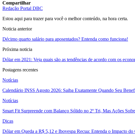
Compartilhar
Redação Portal DBC
Estou aqui para trazer para você o melhor conteúdo, na hora certa.
Noticia anterior
Décimo quarto salário para aposentados? Entenda como funciona!
Próxima noticia
Dólar em 2021: Veja quais são as tendências de acordo com os econo
Postagens recentes
Notícias
Calendário INSS Agosto 2026: Saiba Exatamente Quando Seu Benefí
Notícias
Smart Fit Surpreende com Balanço Sólido no 2º Tri, Mas Ações Sofr
Dicas
Dólar em Queda a R$ 5,12 e Ibovespa Recua: Entenda o Impacto do