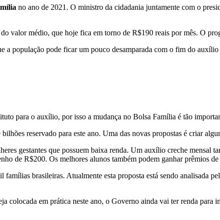
mília
no ano de 2021. O ministro da cidadania juntamente com o presid
o valor médio, que hoje fica em torno de R$190 reais por mês. O progr
que a população pode ficar um pouco desamparada com o fim do auxílio 
o para o auxílio, por isso a mudança no Bolsa Família é tão importante
hões reservado para este ano. Uma das novas propostas é criar algumas
ulheres gestantes que possuem baixa renda. Um auxílio creche mensal 
enho de R$200. Os melhores alunos também podem ganhar prêmios de
l famílias brasileiras. Atualmente esta proposta está sendo analisada p
ja colocada em prática neste ano, o Governo ainda vai ter renda para i