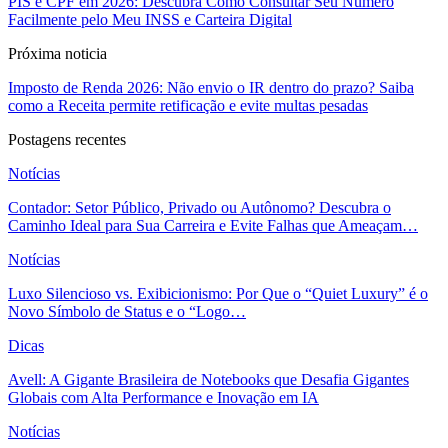
PIS e CPF em 2026: Descubra Como Consultar Seu Número
Facilmente pelo Meu INSS e Carteira Digital
Próxima noticia
Imposto de Renda 2026: Não envio o IR dentro do prazo? Saiba
como a Receita permite retificação e evite multas pesadas
Postagens recentes
Notícias
Contador: Setor Público, Privado ou Autônomo? Descubra o
Caminho Ideal para Sua Carreira e Evite Falhas que Ameaçam…
Notícias
Luxo Silencioso vs. Exibicionismo: Por Que o “Quiet Luxury” é o
Novo Símbolo de Status e o “Logo…
Dicas
Avell: A Gigante Brasileira de Notebooks que Desafia Gigantes
Globais com Alta Performance e Inovação em IA
Notícias