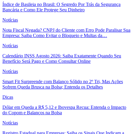
Índice de Basileia no Brasil: O Segredo Por Trás da Segurança
Bancária e Como Ele Protege Seu Dinheiro
Notícias
Nota Fiscal Negada? CNPJ do Cliente com Erro Pode Paralisar Sua
Empresa: Saiba Como Evitar o Bloqueio e Multas da…
Notícias
Calendário INSS Agosto 2026: Saiba Exatamente Quando Seu
Benefício Será Pago e Como Consultar Online
Notícias
Smart Fit Surpreende com Balanço Sólido no 2º Tri, Mas Ações
Sofrem Queda Brusca na Bolsa; Entenda os Detalhes
Dicas
Dólar em Queda a R$ 5,12 e Ibovespa Recua: Entenda o Impacto
do Copom e Balanços na Bolsa
Notícias
Registro Estadual para Empresas: Saiba os Sinais Que Indicam a