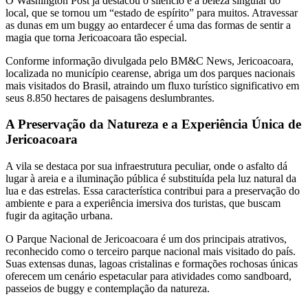
O Washington Post já destacou o silêncio e a beleza singular do
local, que se tornou um “estado de espírito” para muitos. Atravessar
as dunas em um buggy ao entardecer é uma das formas de sentir a
magia que torna Jericoacoara tão especial.
Conforme informação divulgada pelo BM&C News, Jericoacoara,
localizada no município cearense, abriga um dos parques nacionais
mais visitados do Brasil, atraindo um fluxo turístico significativo em
seus 8.850 hectares de paisagens deslumbrantes.
A Preservação da Natureza e a Experiência Única de
Jericoacoara
A vila se destaca por sua infraestrutura peculiar, onde o asfalto dá
lugar à areia e a iluminação pública é substituída pela luz natural da
lua e das estrelas. Essa característica contribui para a preservação do
ambiente e para a experiência imersiva dos turistas, que buscam
fugir da agitação urbana.
O Parque Nacional de Jericoacoara é um dos principais atrativos,
reconhecido como o terceiro parque nacional mais visitado do país.
Suas extensas dunas, lagoas cristalinas e formações rochosas únicas
oferecem um cenário espetacular para atividades como sandboard,
passeios de buggy e contemplação da natureza.