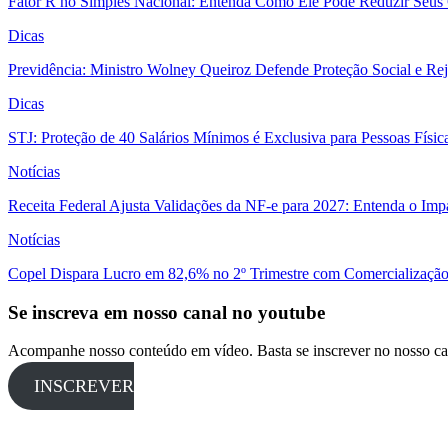
Fator R no Simples Nacional: Entenda Como Ele Pode Reduzir Seus
Dicas
Previdência: Ministro Wolney Queiroz Defende Proteção Social e R
Dicas
STJ: Proteção de 40 Salários Mínimos é Exclusiva para Pessoas Físi
Notícias
Receita Federal Ajusta Validações da NF-e para 2027: Entenda o Im
Notícias
Copel Dispara Lucro em 82,6% no 2º Trimestre com Comercialização 
Se inscreva em nosso canal no youtube
Acompanhe nosso conteúdo em vídeo. Basta se inscrever no nosso ca
INSCREVER