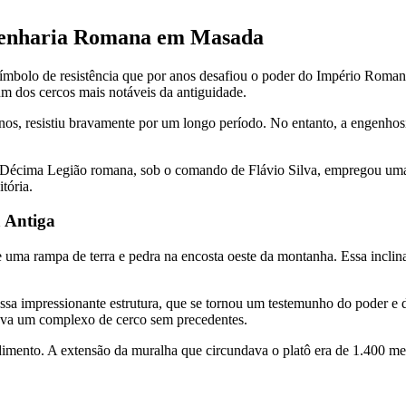
genharia Romana em Masada
 símbolo de resistência que por anos desafiou o poder do Império Rom
um dos cercos mais notáveis da antiguidade.
anos, resistiu bravamente por um longo período. No entanto, a engenho
a Décima Legião romana, sob o comando de Flávio Silva, empregou uma 
tória.
 Antiga
uma rampa de terra e pedra na encosta oeste da montanha. Essa inclina
ssa impressionante estrutura, que se tornou um testemunho do poder e 
ava um complexo de cerco sem precedentes.
mento. A extensão da muralha que circundava o platô era de 1.400 met