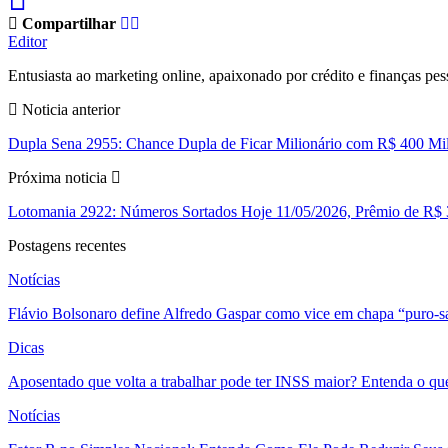
Compartilhar
Editor
Entusiasta ao marketing online, apaixonado por crédito e finanças pes
Noticia anterior
Dupla Sena 2955: Chance Dupla de Ficar Milionário com R$ 400 Mi
Próxima noticia
Lotomania 2922: Números Sortados Hoje 11/05/2026, Prêmio de R$ 
Postagens recentes
Notícias
Flávio Bolsonaro define Alfredo Gaspar como vice em chapa “puro-s
Dicas
Aposentado que volta a trabalhar pode ter INSS maior? Entenda o qu
Notícias