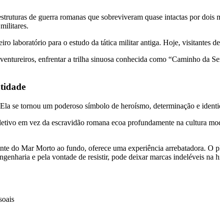
truturas de guerra romanas que sobreviveram quase intactas por dois m
ilitares.
 laboratório para o estudo da tática militar antiga. Hoje, visitantes d
 aventureiros, enfrentar a trilha sinuosa conhecida como “Caminho da S
tidade
. Ela se tornou um poderoso símbolo de heroísmo, determinação e identi
oletivo em vez da escravidão romana ecoa profundamente na cultura mod
nte do Mar Morto ao fundo, oferece uma experiência arrebatadora. O 
enharia e pela vontade de resistir, pode deixar marcas indeléveis na hi
soais