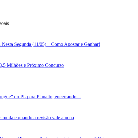
soais
l Nesta Segunda (11/05) – Como Apostar e Ganhar!
3,5 Milhões e Próximo Concurso
angue” do PL para Planalto, encerrando…
e muda e quando a revisão vale a pena