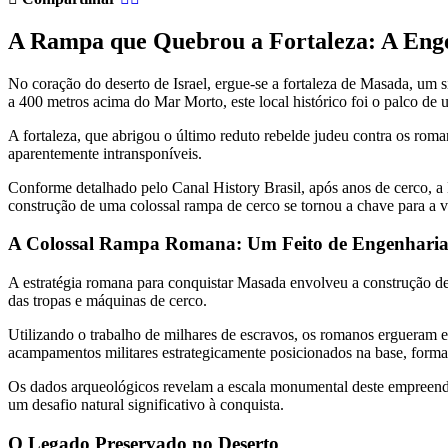
A Rampa que Quebrou a Fortaleza: A En
No coração do deserto de Israel, ergue-se a fortaleza de Masada, um
a 400 metros acima do Mar Morto, este local histórico foi o palco de 
A fortaleza, que abrigou o último reduto rebelde judeu contra os rom
aparentemente intransponíveis.
Conforme detalhado pelo Canal History Brasil, após anos de cerco, 
construção de uma colossal rampa de cerco se tornou a chave para a vi
A Colossal Rampa Romana: Um Feito de Engenharia
A estratégia romana para conquistar Masada envolveu a construção de 
das tropas e máquinas de cerco.
Utilizando o trabalho de milhares de escravos, os romanos ergueram e
acampamentos militares estrategicamente posicionados na base, form
Os dados arqueológicos revelam a escala monumental deste empreendi
um desafio natural significativo à conquista.
O Legado Preservado no Deserto