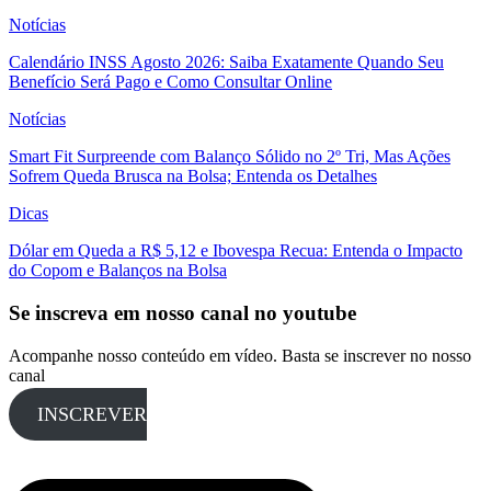
Notícias
Calendário INSS Agosto 2026: Saiba Exatamente Quando Seu
Benefício Será Pago e Como Consultar Online
Notícias
Smart Fit Surpreende com Balanço Sólido no 2º Tri, Mas Ações
Sofrem Queda Brusca na Bolsa; Entenda os Detalhes
Dicas
Dólar em Queda a R$ 5,12 e Ibovespa Recua: Entenda o Impacto
do Copom e Balanços na Bolsa
Se inscreva em nosso canal no youtube
Acompanhe nosso conteúdo em vídeo. Basta se inscrever no nosso
canal
INSCREVER