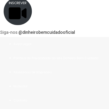
INSCREVER
Siga-nos
@dinheirobemcuidadooficial
Aviso Legal
Política de Privacidade do site Dinheiro Bem Cuidado
Assessoria de Imprensa
Mídia Kit
Contato