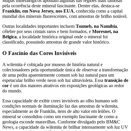
Mapas mineralógicos apontam algumas das regiões mais famosas
pela ocorrência deste mineral fascinante. Dentre elas, destaca-se
Franklin, em Nova Jersey, nos EUA
, conhecida como a capital
mundial dos minerais fluorescentes, com amostras de brilho notável.
Outras localidades importantes incluem
Tsumeb, na Namíbia
,
célebre por seus cristais raros e bem formados, e
Moresnet, na
Bélgica
, a localidade histórica original onde o mineral foi
classificado, possuindo amostras de grande valor histórico.
O Fascínio das Cores Invisíveis
A wilemita é cobiçada por museus de história natural e
colecionadores pela oportunidade única de observar a transformação
de uma pedra aparentemente comum sob luz natural para um
espetacular brilho verde neon sob luz ultravioleta. Essa
transição de
cor
é um dos maiores atrativos em exposições geológicas ao redor
do mundo.
Essa capacidade de exibir cores invisíveis ao olho humano sob
condições normais de iluminação faz das amostras de wilemita,
especialmente as de Franklin, itens de alto valor em leilões. O
mineral se consolidou como um exemplo fascinante de como a
geologia esconde maravilhas. Conforme divulgado pelo BM&C
News, a capacidade da wilemita de brilhar intensamente sob luz UV