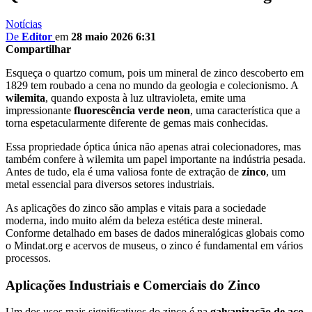
Notícias
De
Editor
em
28 maio 2026 6:31
Compartilhar
Esqueça o quartzo comum, pois um mineral de zinco descoberto em
1829 tem roubado a cena no mundo da geologia e colecionismo. A
wilemita
, quando exposta à luz ultravioleta, emite uma
impressionante
fluorescência verde neon
, uma característica que a
torna espetacularmente diferente de gemas mais conhecidas.
Essa propriedade óptica única não apenas atrai colecionadores, mas
também confere à wilemita um papel importante na indústria pesada.
Antes de tudo, ela é uma valiosa fonte de extração de
zinco
, um
metal essencial para diversos setores industriais.
As aplicações do zinco são amplas e vitais para a sociedade
moderna, indo muito além da beleza estética deste mineral.
Conforme detalhado em bases de dados mineralógicas globais como
o Mindat.org e acervos de museus, o zinco é fundamental em vários
processos.
Aplicações Industriais e Comerciais do Zinco
Um dos usos mais significativos do zinco é na
galvanização de aço
.