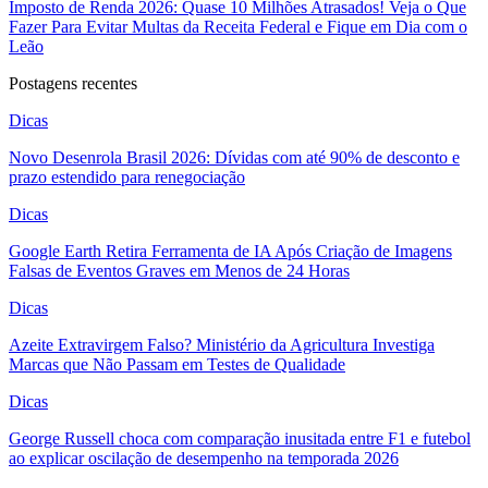
Imposto de Renda 2026: Quase 10 Milhões Atrasados! Veja o Que
Fazer Para Evitar Multas da Receita Federal e Fique em Dia com o
Leão
Postagens recentes
Dicas
Novo Desenrola Brasil 2026: Dívidas com até 90% de desconto e
prazo estendido para renegociação
Dicas
Google Earth Retira Ferramenta de IA Após Criação de Imagens
Falsas de Eventos Graves em Menos de 24 Horas
Dicas
Azeite Extravirgem Falso? Ministério da Agricultura Investiga
Marcas que Não Passam em Testes de Qualidade
Dicas
George Russell choca com comparação inusitada entre F1 e futebol
ao explicar oscilação de desempenho na temporada 2026