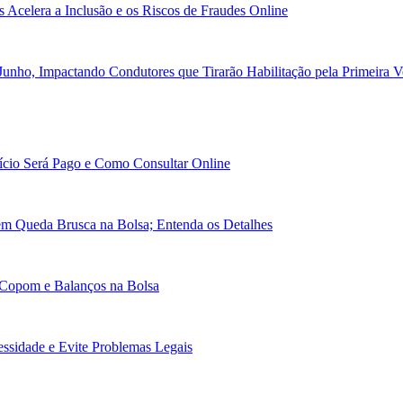
Acelera a Inclusão e os Riscos de Fraudes Online
unho, Impactando Condutores que Tirarão Habilitação pela Primeira 
cio Será Pago e Como Consultar Online
em Queda Brusca na Bolsa; Entenda os Detalhes
 Copom e Balanços na Bolsa
essidade e Evite Problemas Legais