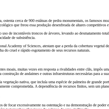
a, ostenta cerca de 900 estátuas de pedra monumentais, os famosos moa
cológico que freou essa produção desenfreada de altares competitivos e 
o uso de incontáveis troncos de árvores, levando ao desmatamento total
cidade de subsistência.
onal Academy of Sciences, atestam que a perda da cobertura vegetal des
lha do cruel e rápido esgotamento de seus recursos naturais.
tes moais, muitas vezes em resposta a rivalidades entre clãs, impôs uma
a construção de andaimes e outras infraestruturas necessárias para a su
da vegetação nativa, que incluía uma espécie de palmeira de grande port
veramente comprometida. A dependência de recursos finitos, sem um plan
a
os de focar excessivamente na ostentação e na demonstração de poder e