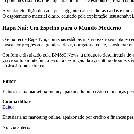
imponentes estátuas, que hoje atraem turistas e estudiosos, foram tam
A verdadeira lição deixada pelas gigantescas esculturas caídas é que
O esgotamento material diário, causado pela exploração insustentável, 
Rapa Nui: Um Espelho para o Mundo Moderno
O enigma de Rapa Nui, com suas estátuas misteriosas e seu colapso ec
busca por progresso e grandeza deve, obrigatoriamente, considerar os l
Conforme divulgado pela BM&C News, a produção desenfreada de altare
grave surto arquitetônico levou à destruição da agricultura de subsis
básica à fome extrema.
Editor
Entusiasta ao marketing online, apaixonado por crédito e finanças pes
Compartilhar
Editor
Entusiasta ao marketing online, apaixonado por crédito e finanças pes
Noticia anterior