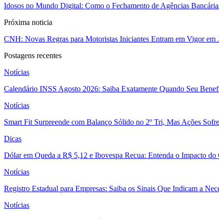
Idosos no Mundo Digital: Como o Fechamento de Agências Bancárias 
Próxima noticia
CNH: Novas Regras para Motoristas Iniciantes Entram em Vigor em J
Postagens recentes
Notícias
Calendário INSS Agosto 2026: Saiba Exatamente Quando Seu Benefí
Notícias
Smart Fit Surpreende com Balanço Sólido no 2º Tri, Mas Ações Sofr
Dicas
Dólar em Queda a R$ 5,12 e Ibovespa Recua: Entenda o Impacto do
Notícias
Registro Estadual para Empresas: Saiba os Sinais Que Indicam a Nec
Notícias