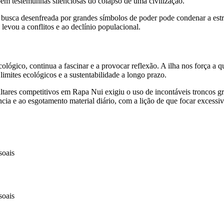
bém testemunhas silenciosas do colapso de uma civilização.
 a busca desenfreada por grandes símbolos de poder pode condenar a est
levou a conflitos e ao declínio populacional.
ológico, continua a fascinar e a provocar reflexão. A ilha nos força a
imites ecológicos e a sustentabilidade a longo prazo.
s competitivos em Rapa Nui exigiu o uso de incontáveis troncos gross
tência e ao esgotamento material diário, com a lição de que focar exces
soais
soais