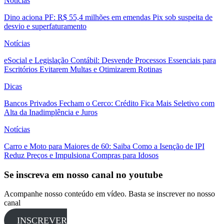
Notícias
Dino aciona PF: R$ 55,4 milhões em emendas Pix sob suspeita de
desvio e superfaturamento
Notícias
eSocial e Legislação Contábil: Desvende Processos Essenciais para
Escritórios Evitarem Multas e Otimizarem Rotinas
Dicas
Bancos Privados Fecham o Cerco: Crédito Fica Mais Seletivo com
Alta da Inadimplência e Juros
Notícias
Carro e Moto para Maiores de 60: Saiba Como a Isenção de IPI
Reduz Preços e Impulsiona Compras para Idosos
Se inscreva em nosso canal no youtube
Acompanhe nosso conteúdo em vídeo. Basta se inscrever no nosso
canal
INSCREVER