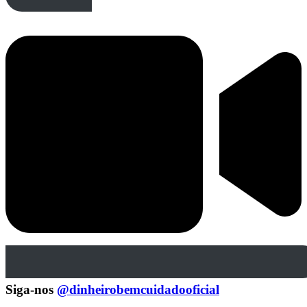
Siga-nos
@dinheirobemcuidadooficial