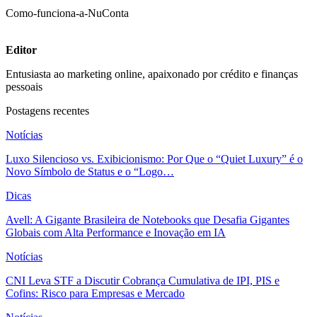
Como-funciona-a-NuConta
Editor
Entusiasta ao marketing online, apaixonado por crédito e finanças
pessoais
Postagens recentes
Notícias
Luxo Silencioso vs. Exibicionismo: Por Que o “Quiet Luxury” é o
Novo Símbolo de Status e o “Logo…
Dicas
Avell: A Gigante Brasileira de Notebooks que Desafia Gigantes
Globais com Alta Performance e Inovação em IA
Notícias
CNI Leva STF a Discutir Cobrança Cumulativa de IPI, PIS e
Cofins: Risco para Empresas e Mercado