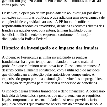
gerando um prejuízo estimado em centenas de milhões de reais aos
cofres públicos.
Desta vez, a operação dá um passo adiante ao investigar possíveis
conexões com figuras políticas, o que adiciona uma nova camada de
complexidade e gravidade ao caso. A PF busca identificar e
responsabilizar todos os envolvidos, desde os executores diretos das
fraudes até aqueles que, porventura, tenham facilitado ou se
beneficiado ilicitamente do esquema, conforme informação
divulgada pela Polícia Federal.
Histórico da investigação e o impacto das fraudes
A Operação Furunculus já vinha investigando as práticas
fraudulentas há algum tempo, acumulando um vasto material
probatório que culminou nesta nova fase. O esquema criminoso é
descrito como altamente sofisticado, com a utilização de métodos
que dificultavam a detecção pelas autoridades competentes. A
expertise do grupo permitia a simulação de vínculos empregatícios e
a alteração de registros para justificar a concessão de benefícios.
O impacto dessas fraudes transcende o dano financeiro. A concessão
indevida de benefícios a pessoas que não preenchem os requisitos
legais compromete a sustentabilidade do sistema previdenciário e
prejudica aqueles que realmente necessitam do amparo do INSS. A