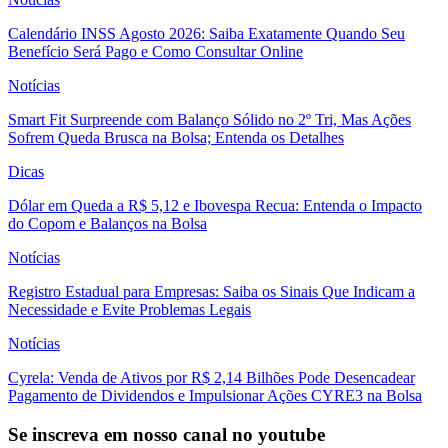
Calendário INSS Agosto 2026: Saiba Exatamente Quando Seu
Benefício Será Pago e Como Consultar Online
Notícias
Smart Fit Surpreende com Balanço Sólido no 2º Tri, Mas Ações
Sofrem Queda Brusca na Bolsa; Entenda os Detalhes
Dicas
Dólar em Queda a R$ 5,12 e Ibovespa Recua: Entenda o Impacto
do Copom e Balanços na Bolsa
Notícias
Registro Estadual para Empresas: Saiba os Sinais Que Indicam a
Necessidade e Evite Problemas Legais
Notícias
Cyrela: Venda de Ativos por R$ 2,14 Bilhões Pode Desencadear
Pagamento de Dividendos e Impulsionar Ações CYRE3 na Bolsa
Se inscreva em nosso canal no youtube