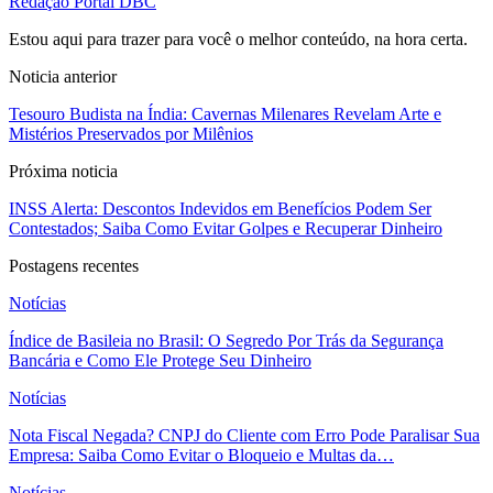
Redação Portal DBC
Estou aqui para trazer para você o melhor conteúdo, na hora certa.
Noticia anterior
Tesouro Budista na Índia: Cavernas Milenares Revelam Arte e
Mistérios Preservados por Milênios
Próxima noticia
INSS Alerta: Descontos Indevidos em Benefícios Podem Ser
Contestados; Saiba Como Evitar Golpes e Recuperar Dinheiro
Postagens recentes
Notícias
Índice de Basileia no Brasil: O Segredo Por Trás da Segurança
Bancária e Como Ele Protege Seu Dinheiro
Notícias
Nota Fiscal Negada? CNPJ do Cliente com Erro Pode Paralisar Sua
Empresa: Saiba Como Evitar o Bloqueio e Multas da…
Notícias