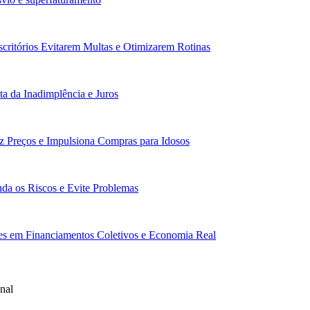
scritórios Evitarem Multas e Otimizarem Rotinas
a da Inadimplência e Juros
z Preços e Impulsiona Compras para Idosos
da os Riscos e Evite Problemas
res em Financiamentos Coletivos e Economia Real
nal