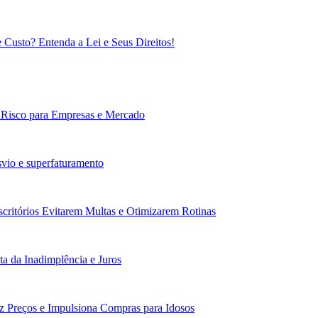
 Custo? Entenda a Lei e Seus Direitos!
: Risco para Empresas e Mercado
vio e superfaturamento
scritórios Evitarem Multas e Otimizarem Rotinas
a da Inadimplência e Juros
z Preços e Impulsiona Compras para Idosos