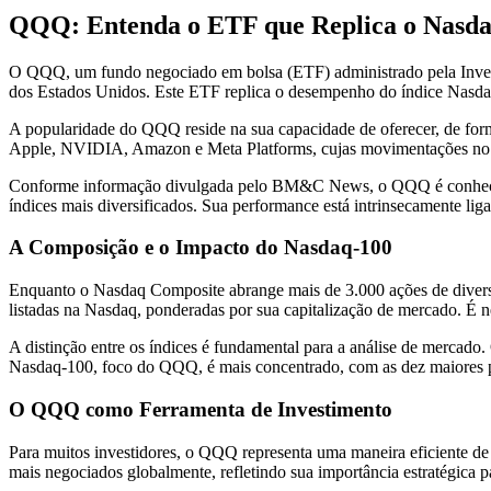
QQQ: Entenda o ETF que Replica o Nasda
O QQQ, um fundo negociado em bolsa (ETF) administrado pela Invesc
dos Estados Unidos. Este ETF replica o desempenho do índice Nasdaq
A popularidade do QQQ reside na sua capacidade de oferecer, de forma
Apple, NVIDIA, Amazon e Meta Platforms, cujas movimentações no 
Conforme informação divulgada pelo BM&C News, o QQQ é conhecido
índices mais diversificados. Sua performance está intrinsecamente lig
A Composição e o Impacto do Nasdaq-100
Enquanto o Nasdaq Composite abrange mais de 3.000 ações de diverso
listadas na Nasdaq, ponderadas por sua capitalização de mercado. É n
A distinção entre os índices é fundamental para a análise de mercado.
Nasdaq-100, foco do QQQ, é mais concentrado, com as dez maiores po
O QQQ como Ferramenta de Investimento
Para muitos investidores, o QQQ representa uma maneira eficiente d
mais negociados globalmente, refletindo sua importância estratégica