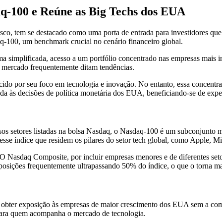
q-100 e Reúne as Big Techs dos EUA
o, tem se destacado como uma porta de entrada para investidores que
-100, um benchmark crucial no cenário financeiro global.
 simplificada, acesso a um portfólio concentrado nas empresas mais inf
mercado frequentemente ditam tendências.
 por seu foco em tecnologia e inovação. No entanto, essa concentr
ada às decisões de política monetária dos EUA, beneficiando-se de expect
s setores listadas na bolsa Nasdaq, o Nasdaq-100 é um subconjunto ma
esse índice que residem os pilares do setor tech global, como Apple, M
 O Nasdaq Composite, por incluir empresas menores e de diferentes setor
sições frequentemente ultrapassando 50% do índice, o que o torna mai
e obter exposição às empresas de maior crescimento dos EUA sem a co
 para quem acompanha o mercado de tecnologia.