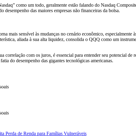
o “Nasdaq” como um todo, geralmente estão falando do Nasdaq Compos
 do desempenho das maiores empresas não financeiras da bolsa.
rna mais sensível às mudanças no cenário econômico, especialmente às
rística, aliada à sua alta liquidez, consolida o QQQ como um instrumen
 correlação com os juros, é essencial para entender seu potencial de re
fatia do desempenho das gigantes tecnológicas americanas.
soais
soais
ta Perda de Renda para Famílias Vulneráveis