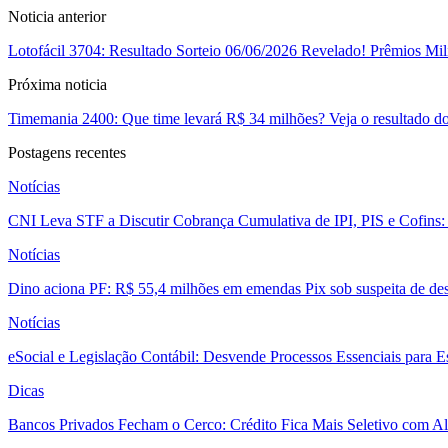
Noticia anterior
Lotofácil 3704: Resultado Sorteio 06/06/2026 Revelado! Prêmios M
Próxima noticia
Timemania 2400: Que time levará R$ 34 milhões? Veja o resultado do s
Postagens recentes
Notícias
CNI Leva STF a Discutir Cobrança Cumulativa de IPI, PIS e Cofins
Notícias
Dino aciona PF: R$ 55,4 milhões em emendas Pix sob suspeita de des
Notícias
eSocial e Legislação Contábil: Desvende Processos Essenciais para E
Dicas
Bancos Privados Fecham o Cerco: Crédito Fica Mais Seletivo com Alt