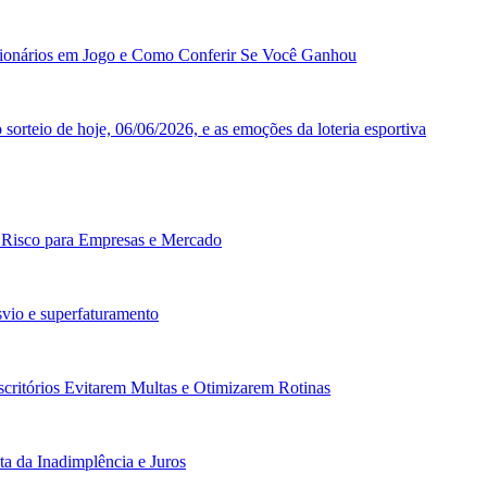
ilionários em Jogo e Como Conferir Se Você Ganhou
orteio de hoje, 06/06/2026, e as emoções da loteria esportiva
: Risco para Empresas e Mercado
vio e superfaturamento
scritórios Evitarem Multas e Otimizarem Rotinas
a da Inadimplência e Juros