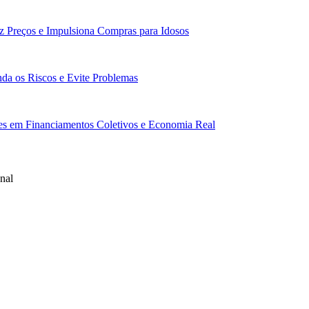
z Preços e Impulsiona Compras para Idosos
da os Riscos e Evite Problemas
res em Financiamentos Coletivos e Economia Real
nal