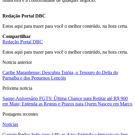
financeira e a conformidade de qualquer negócio.
Redação Portal DBC
Estou aqui para trazer para você o melhor conteúdo, na hora certa.
Compartilhar
Redação Portal DBC
Estou aqui para trazer para você o melhor conteúdo, na hora certa.
Noticia anterior
Caribe Maranhense: Descubra Tutóia, o Tesouro do Delta do
Parnaíba e dos Pequenos Lençóis
Próxima noticia
Saque-Aniversário FGTS: Última Chance para Retirar até R$ 900
em Maio; Entenda as Regras e Prazos para Quem Nasceu em Março
Postagens recentes
Notícias
Copom Reduz Selic para 14% ao Ano: Entenda o Impacto no Seu