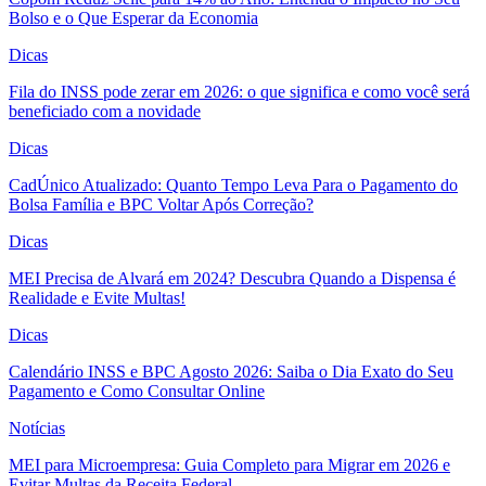
Bolso e o Que Esperar da Economia
Dicas
Fila do INSS pode zerar em 2026: o que significa e como você será
beneficiado com a novidade
Dicas
CadÚnico Atualizado: Quanto Tempo Leva Para o Pagamento do
Bolsa Família e BPC Voltar Após Correção?
Dicas
MEI Precisa de Alvará em 2024? Descubra Quando a Dispensa é
Realidade e Evite Multas!
Dicas
Calendário INSS e BPC Agosto 2026: Saiba o Dia Exato do Seu
Pagamento e Como Consultar Online
Notícias
MEI para Microempresa: Guia Completo para Migrar em 2026 e
Evitar Multas da Receita Federal