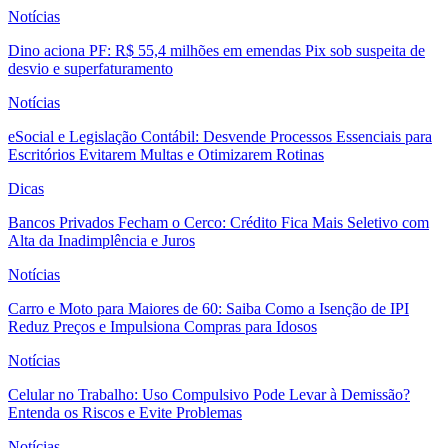
Notícias
Dino aciona PF: R$ 55,4 milhões em emendas Pix sob suspeita de
desvio e superfaturamento
Notícias
eSocial e Legislação Contábil: Desvende Processos Essenciais para
Escritórios Evitarem Multas e Otimizarem Rotinas
Dicas
Bancos Privados Fecham o Cerco: Crédito Fica Mais Seletivo com
Alta da Inadimplência e Juros
Notícias
Carro e Moto para Maiores de 60: Saiba Como a Isenção de IPI
Reduz Preços e Impulsiona Compras para Idosos
Notícias
Celular no Trabalho: Uso Compulsivo Pode Levar à Demissão?
Entenda os Riscos e Evite Problemas
Notícias