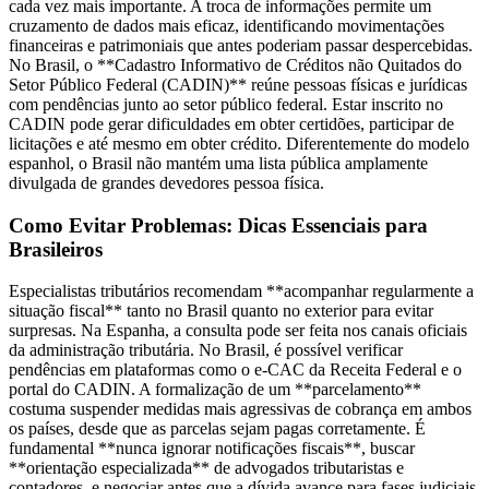
cada vez mais importante. A troca de informações permite um
cruzamento de dados mais eficaz, identificando movimentações
financeiras e patrimoniais que antes poderiam passar despercebidas.
No Brasil, o **Cadastro Informativo de Créditos não Quitados do
Setor Público Federal (CADIN)** reúne pessoas físicas e jurídicas
com pendências junto ao setor público federal. Estar inscrito no
CADIN pode gerar dificuldades em obter certidões, participar de
licitações e até mesmo em obter crédito. Diferentemente do modelo
espanhol, o Brasil não mantém uma lista pública amplamente
divulgada de grandes devedores pessoa física.
Como Evitar Problemas: Dicas Essenciais para
Brasileiros
Especialistas tributários recomendam **acompanhar regularmente a
situação fiscal** tanto no Brasil quanto no exterior para evitar
surpresas. Na Espanha, a consulta pode ser feita nos canais oficiais
da administração tributária. No Brasil, é possível verificar
pendências em plataformas como o e-CAC da Receita Federal e o
portal do CADIN. A formalização de um **parcelamento**
costuma suspender medidas mais agressivas de cobrança em ambos
os países, desde que as parcelas sejam pagas corretamente. É
fundamental **nunca ignorar notificações fiscais**, buscar
**orientação especializada** de advogados tributaristas e
contadores, e negociar antes que a dívida avance para fases judiciais