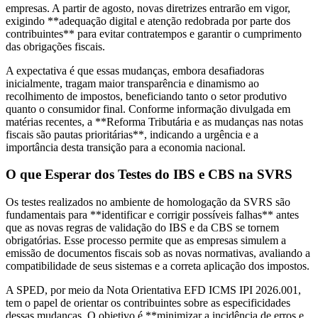
empresas. A partir de agosto, novas diretrizes entrarão em vigor,
exigindo **adequação digital e atenção redobrada por parte dos
contribuintes** para evitar contratempos e garantir o cumprimento
das obrigações fiscais.
A expectativa é que essas mudanças, embora desafiadoras
inicialmente, tragam maior transparência e dinamismo ao
recolhimento de impostos, beneficiando tanto o setor produtivo
quanto o consumidor final. Conforme informação divulgada em
matérias recentes, a **Reforma Tributária e as mudanças nas notas
fiscais são pautas prioritárias**, indicando a urgência e a
importância desta transição para a economia nacional.
O que Esperar dos Testes do IBS e CBS na SVRS
Os testes realizados no ambiente de homologação da SVRS são
fundamentais para **identificar e corrigir possíveis falhas** antes
que as novas regras de validação do IBS e da CBS se tornem
obrigatórias. Esse processo permite que as empresas simulem a
emissão de documentos fiscais sob as novas normativas, avaliando a
compatibilidade de seus sistemas e a correta aplicação dos impostos.
A SPED, por meio da Nota Orientativa EFD ICMS IPI 2026.001,
tem o papel de orientar os contribuintes sobre as especificidades
dessas mudanças. O objetivo é **minimizar a incidência de erros e