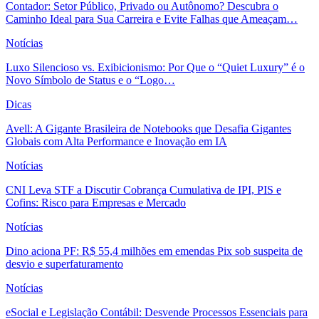
Contador: Setor Público, Privado ou Autônomo? Descubra o
Caminho Ideal para Sua Carreira e Evite Falhas que Ameaçam…
Notícias
Luxo Silencioso vs. Exibicionismo: Por Que o “Quiet Luxury” é o
Novo Símbolo de Status e o “Logo…
Dicas
Avell: A Gigante Brasileira de Notebooks que Desafia Gigantes
Globais com Alta Performance e Inovação em IA
Notícias
CNI Leva STF a Discutir Cobrança Cumulativa de IPI, PIS e
Cofins: Risco para Empresas e Mercado
Notícias
Dino aciona PF: R$ 55,4 milhões em emendas Pix sob suspeita de
desvio e superfaturamento
Notícias
eSocial e Legislação Contábil: Desvende Processos Essenciais para