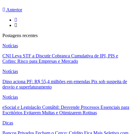
Anterior
Postagens recentes
Notícias
CNI Leva STF a Discutir Cobrança Cumulativa de IPI, PIS e
Cofins: Risco para Empresas e Mercado
Notícias
Dino aciona PF: R$ 55,4 milhões em emendas Pix sob suspeita de
desvio e superfaturamento
Notícias
eSocial e Legislação Contábil: Desvende Processos Essenciais para
Escritórios Evitarem Multas e Otimizarem Rotinas
Dicas
Bancos Privados Fecham o Cerco: Crédito Fica Mais Seletivo com