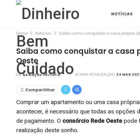
NOTÍCIAS
Home
Notícias
Saiba como conquistar a casa própria at
BANCOS DIG
Saiba como conquistar a casa p
Oeste
ULTIMA ATUALIZAÇÃO
24 MAR 2021
De
Redação Portal DBC
Compartilhar
Comprar um apartamento ou uma casa própria é
acontecer, é necessário que todas as opções 
de pagamento. O
consórcio Rede Oeste
pode t
realização deste sonho.