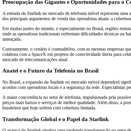
Preocupação das Gigantes e Oportunidades para o 
A entrada da Starlink no mercado de telefonia móvel representa uma a
dos principais argumentos de venda das operadoras atuais: a cobertura
Em muitas partes do mundo, e especialmente no Brasil, regiões remot
onde as operadoras tradicionais enfrentam dificuldades técnicas ou 
ameaçada.
Curiosamente, o cenário é contraditório, com as mesmas empresas qu
colabora com a SpaceX em projetos de conectividade direta para cel
mercado de telecomunicações atual.
Anatel e o Futuro da Telefonia no Brasil
No Brasil, a expansão da Starlink no mercado móvel dependerá signifi
acordos com operadoras locais e a segurança da rede. Especialistas pr
A maior concorrência no setor de telefonia, impulsionada pela possív
preços mais baixos e serviços de melhor qualidade. Além disso, a pos
brasileiros que hoje sofrem com cobertura limitada.
Transformação Global e o Papel da Starlink
O avanço da Starlink sinaliza uma profunda transformação no setor de