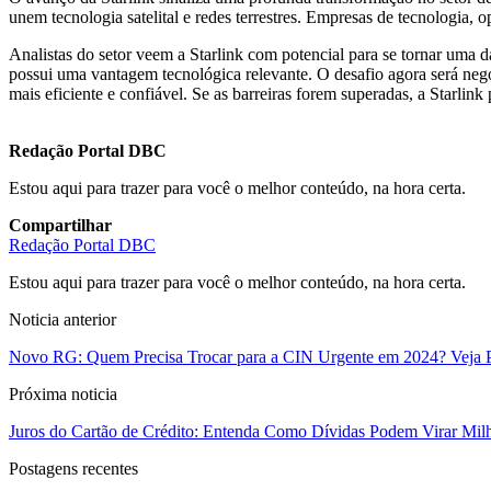
unem tecnologia satelital e redes terrestres. Empresas de tecnologia
Analistas do setor veem a Starlink com potencial para se tornar uma 
possui uma vantagem tecnológica relevante. O desafio agora será nego
mais eficiente e confiável. Se as barreiras forem superadas, a Starli
Redação Portal DBC
Estou aqui para trazer para você o melhor conteúdo, na hora certa.
Compartilhar
Redação Portal DBC
Estou aqui para trazer para você o melhor conteúdo, na hora certa.
Noticia anterior
Novo RG: Quem Precisa Trocar para a CIN Urgente em 2024? Veja 
Próxima noticia
Juros do Cartão de Crédito: Entenda Como Dívidas Podem Virar Mil
Postagens recentes