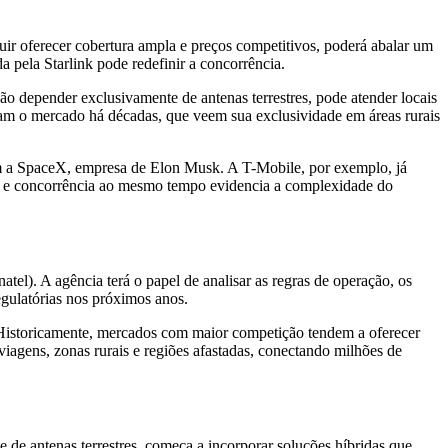
uir oferecer cobertura ampla e preços competitivos, poderá abalar um
 pela Starlink pode redefinir a concorrência.
o depender exclusivamente de antenas terrestres, pode atender locais
nam o mercado há décadas, que veem sua exclusividade em áreas rurais
om a SpaceX, empresa de Elon Musk. A T-Mobile, por exemplo, já
ão e concorrência ao mesmo tempo evidencia a complexidade do
l). A agência terá o papel de analisar as regras de operação, os
egulatórias nos próximos anos.
s. Historicamente, mercados com maior competição tendem a oferecer
iagens, zonas rurais e regiões afastadas, conectando milhões de
de antenas terrestres, começa a incorporar soluções híbridas que