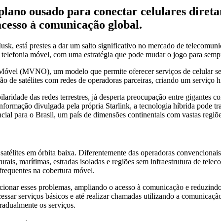
plano ousado para conectar celulares direta
acesso à comunicação global.
Musk, está prestes a dar um salto significativo no mercado de telecomun
de telefonia móvel, com uma estratégia que pode mudar o jogo para semp
óvel (MVNO), um modelo que permite oferecer serviços de celular sem 
ão de satélites com redes de operadoras parceiras, criando um serviço h
apilaridade das redes terrestres, já desperta preocupação entre gigant
informação divulgada pela própria Starlink, a tecnologia híbrida pode 
encial para o Brasil, um país de dimensões continentais com vastas regi
 satélites em órbita baixa. Diferentemente das operadoras convencionais
rais, marítimas, estradas isoladas e regiões sem infraestrutura de tele
frequentes na cobertura móvel.
lucionar esses problemas, ampliando o acesso à comunicação e reduzindo
ssar serviços básicos e até realizar chamadas utilizando a comunicação
adualmente os serviços.