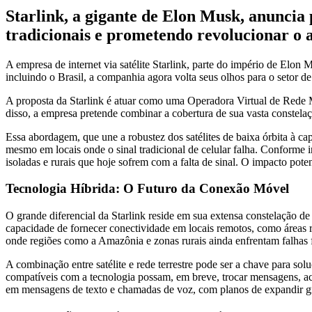
Starlink, a gigante de Elon Musk, anuncia 
tradicionais e prometendo revolucionar o 
A empresa de internet via satélite Starlink, parte do império de Elon 
incluindo o Brasil, a companhia agora volta seus olhos para o setor 
A proposta da Starlink é atuar como uma Operadora Virtual de Rede M
disso, a empresa pretende combinar a cobertura de sua vasta constelaç
Essa abordagem, que une a robustez dos satélites de baixa órbita à c
mesmo em locais onde o sinal tradicional de celular falha. Conforme 
isoladas e rurais que hoje sofrem com a falta de sinal. O impacto pot
Tecnologia Híbrida: O Futuro da Conexão Móvel
O grande diferencial da Starlink reside em sua extensa constelação de
capacidade de fornecer conectividade em locais remotos, como áreas ru
onde regiões como a Amazônia e zonas rurais ainda enfrentam falhas 
A combinação entre satélite e rede terrestre pode ser a chave para so
compatíveis com a tecnologia possam, em breve, trocar mensagens, ace
em mensagens de texto e chamadas de voz, com planos de expandir gr