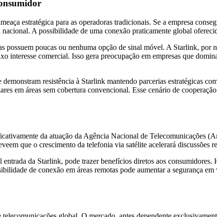
Consumidor
meaça estratégica para as operadoras tradicionais. Se a empresa conseg
 nacional. A possibilidade de uma conexão praticamente global oferecida
as possuem poucas ou nenhuma opção de sinal móvel. A Starlink, por nã
baixo interesse comercial. Isso gera preocupação em empresas que domi
e demonstram resistência à Starlink mantendo parcerias estratégicas c
ulares em áreas sem cobertura convencional. Esse cenário de cooperaç
cativamente da atuação da Agência Nacional de Telecomunicações (Anate
eveem que o crescimento da telefonia via satélite acelerará discussões r
el entrada da Starlink, pode trazer benefícios diretos aos consumidore
sibilidade de conexão em áreas remotas pode aumentar a segurança em v
 telecomunicações global. O mercado, antes dependente exclusivamente 