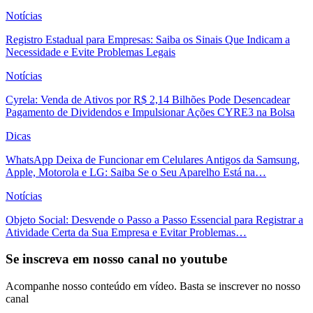
Notícias
Registro Estadual para Empresas: Saiba os Sinais Que Indicam a
Necessidade e Evite Problemas Legais
Notícias
Cyrela: Venda de Ativos por R$ 2,14 Bilhões Pode Desencadear
Pagamento de Dividendos e Impulsionar Ações CYRE3 na Bolsa
Dicas
WhatsApp Deixa de Funcionar em Celulares Antigos da Samsung,
Apple, Motorola e LG: Saiba Se o Seu Aparelho Está na…
Notícias
Objeto Social: Desvende o Passo a Passo Essencial para Registrar a
Atividade Certa da Sua Empresa e Evitar Problemas…
Se inscreva em nosso canal no youtube
Acompanhe nosso conteúdo em vídeo. Basta se inscrever no nosso
canal