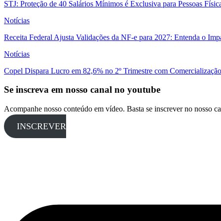
STJ: Proteção de 40 Salários Mínimos é Exclusiva para Pessoas Físi
Notícias
Receita Federal Ajusta Validações da NF-e para 2027: Entenda o Im
Notícias
Copel Dispara Lucro em 82,6% no 2º Trimestre com Comercialização 
Se inscreva em nosso canal no youtube
Acompanhe nosso conteúdo em vídeo. Basta se inscrever no nosso ca
INSCREVER