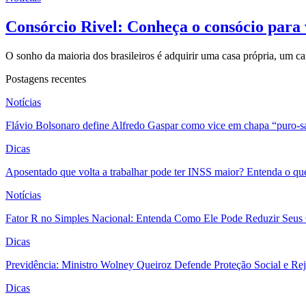
Consórcio Rivel: Conheça o consócio para 
O sonho da maioria dos brasileiros é adquirir uma casa própria, um 
Postagens recentes
Notícias
Flávio Bolsonaro define Alfredo Gaspar como vice em chapa “puro-s
Dicas
Aposentado que volta a trabalhar pode ter INSS maior? Entenda o qu
Notícias
Fator R no Simples Nacional: Entenda Como Ele Pode Reduzir Seus
Dicas
Previdência: Ministro Wolney Queiroz Defende Proteção Social e R
Dicas