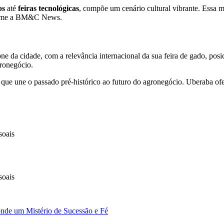
os
até
feiras tecnológicas
, compõe um cenário cultural vibrante. Essa mi
nforme a BM&C News.
one da cidade, com a relevância internacional da sua feira de gado, po
gronegócio.
que une o passado pré-histórico ao futuro do agronegócio. Uberaba ofe
soais
soais
nde um Mistério de Sucessão e Fé