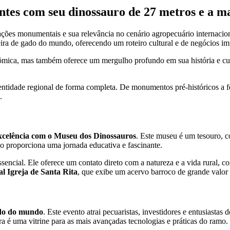
antes com seu dinossauro de 27 metros e a m
ações monumentais e sua relevância no cenário agropecuário internaci
ira de gado do mundo, oferecendo um roteiro cultural e de negócios im
mica, mas também oferece um mergulho profundo em sua história e cultur
 identidade regional de forma completa. De monumentos pré-históricos a
.
excelência com o Museu dos Dinossauros
. Este museu é um tesouro, 
ço proporciona uma jornada educativa e fascinante.
essencial. Ele oferece um contato direto com a natureza e a vida rural
al Igreja de Santa Rita
, que exibe um acervo barroco de grande valor ar
ado do mundo
. Este evento atrai pecuaristas, investidores e entusiasta
a é uma vitrine para as mais avançadas tecnologias e práticas do ramo.