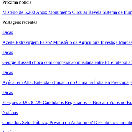
Próxima noticia
Mistério de 5.200 Anos: Monumento Circular Revela Sistema de Ilu
Postagens recentes
Dicas
Azeite Extravirgem Falso? Ministério da Agricultura Investiga Marc
Dicas
George Russell choca com comparação inusitada entre F1 e futebol a
Dicas
Açúcar em Alta: Entenda o Impacto do Clima na Índia e a Preocupaç
Dicas
Eleições 2026: 8.229 Candidatos Registrados Já Buscam Votos no Bras
Notícias
Contador: Setor Público, Privado ou Autônomo? Descubra o Caminho