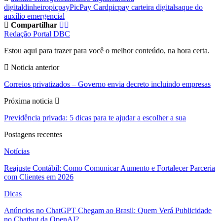
digital
dinheiro
picpay
PicPay Card
picpay carteira digital
saque do
auxílio emergencial
Compartilhar
Redação Portal DBC
Estou aqui para trazer para você o melhor conteúdo, na hora certa.
Noticia anterior
Correios privatizados – Governo envia decreto incluindo empresas
Próxima noticia
Previdência privada: 5 dicas para te ajudar a escolher a sua
Postagens recentes
Notícias
Reajuste Contábil: Como Comunicar Aumento e Fortalecer Parceria
com Clientes em 2026
Dicas
Anúncios no ChatGPT Chegam ao Brasil: Quem Verá Publicidade
no Chatbot da OpenAI?