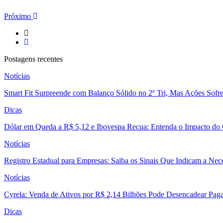
Próximo
Postagens recentes
Notícias
Smart Fit Surpreende com Balanço Sólido no 2º Tri, Mas Ações Sofr
Dicas
Dólar em Queda a R$ 5,12 e Ibovespa Recua: Entenda o Impacto do
Notícias
Registro Estadual para Empresas: Saiba os Sinais Que Indicam a Nec
Notícias
Cyrela: Venda de Ativos por R$ 2,14 Bilhões Pode Desencadear Pa
Dicas