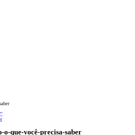
saber
?"
o-o-que-você-precisa-saber