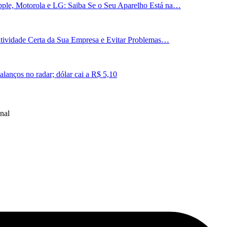
ple, Motorola e LG: Saiba Se o Seu Aparelho Está na…
 Atividade Certa da Sua Empresa e Evitar Problemas…
lanços no radar; dólar cai a R$ 5,10
nal