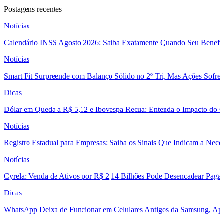
Postagens recentes
Notícias
Calendário INSS Agosto 2026: Saiba Exatamente Quando Seu Benefí
Notícias
Smart Fit Surpreende com Balanço Sólido no 2º Tri, Mas Ações Sofr
Dicas
Dólar em Queda a R$ 5,12 e Ibovespa Recua: Entenda o Impacto do
Notícias
Registro Estadual para Empresas: Saiba os Sinais Que Indicam a Nec
Notícias
Cyrela: Venda de Ativos por R$ 2,14 Bilhões Pode Desencadear Pa
Dicas
WhatsApp Deixa de Funcionar em Celulares Antigos da Samsung, Ap