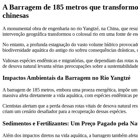
A Barragem de 185 metros que transformou 
chinesas
A monumental obra de engenharia no rio Yangtzé, na China, que resu
intervenção geográfica transformou o colossal rio em uma fonte de en
No entanto, a profunda estagnação do vasto volume hídrico provocado
biodiversidade aquática do antigo rio sofreu consequências drásticas, 
Valiosas espécies endêmicas e migratórias, que dependiam das rotas na
de desova natural levanta sérias preocupações sobre a sustentabilidad
Impactos Ambientais da Barragem no Rio Yangtzé
A barragem de 185 metros, embora uma proeza energética, impõe um al
massiva afeta diretamente a vida aquática, com espécies endêmicas per
Cientistas alertam que a perda dessas rotas vitais de desova natural r
criam um cenário desafiador para a recuperação dessas espécies.
Sedimentos e Fertilizantes: Um Preço Pagado pela Na
Além dos impactos diretos na vida aquática, a barragem também afeta a