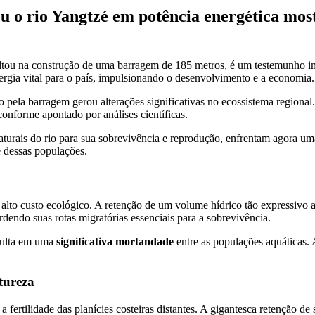
o rio Yangtzé em potência energética most
ltou na construção de uma barragem de 185 metros, é um testemunho im
ergia vital para o país, impulsionando o desenvolvimento e a economia.
 pela barragem gerou alterações significativas no ecossistema regional
conforme apontado por análises científicas.
turais do rio para sua sobrevivência e reprodução, enfrentam agora uma
e dessas populações.
to custo ecológico. A retenção de um volume hídrico tão expressivo alt
dendo suas rotas migratórias essenciais para a sobrevivência.
esulta em uma
significativa mortandade
entre as populações aquáticas. 
tureza
 fertilidade das planícies costeiras distantes. A gigantesca retenção d