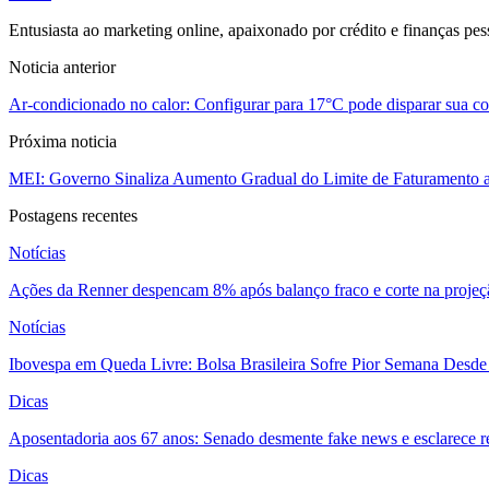
Entusiasta ao marketing online, apaixonado por crédito e finanças pes
Noticia anterior
Ar-condicionado no calor: Configurar para 17°C pode disparar sua con
Próxima noticia
MEI: Governo Sinaliza Aumento Gradual do Limite de Faturamento 
Postagens recentes
Notícias
Ações da Renner despencam 8% após balanço fraco e corte na projeçã
Notícias
Ibovespa em Queda Livre: Bolsa Brasileira Sofre Pior Semana Desde
Dicas
Aposentadoria aos 67 anos: Senado desmente fake news e esclarece r
Dicas