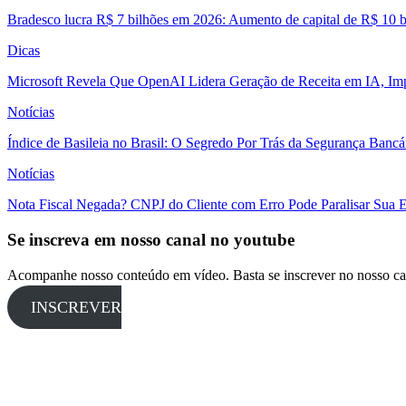
Bradesco lucra R$ 7 bilhões em 2026: Aumento de capital de R$ 10 b
Dicas
Microsoft Revela Que OpenAI Lidera Geração de Receita em IA, Imp
Notícias
Índice de Basileia no Brasil: O Segredo Por Trás da Segurança Banc
Notícias
Nota Fiscal Negada? CNPJ do Cliente com Erro Pode Paralisar Sua 
Se inscreva em nosso canal no youtube
Acompanhe nosso conteúdo em vídeo. Basta se inscrever no nosso ca
INSCREVER