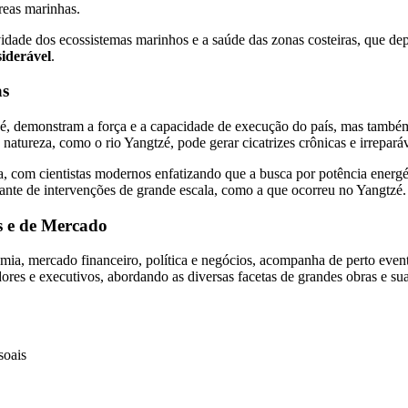
reas marinhas.
ade dos ecossistemas marinhos e a saúde das zonas costeiras, que dep
siderável
.
as
tzé, demonstram a força e a capacidade de execução do país, mas tam
natureza, como o rio Yangtzé, pode gerar cicatrizes crônicas e irrepará
a, com cientistas modernos enfatizando que a busca por potência energ
diante de intervenções de grande escala, como a que ocorreu no Yangtzé.
 e de Mercado
, mercado financeiro, política e negócios, acompanha de perto event
dores e executivos, abordando as diversas facetas de grandes obras e su
soais