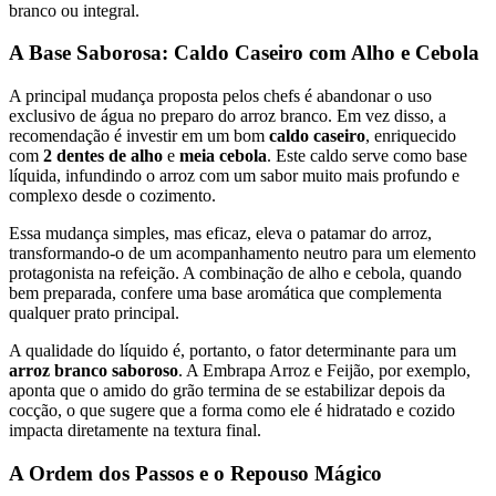
branco ou integral.
A Base Saborosa: Caldo Caseiro com Alho e Cebola
A principal mudança proposta pelos chefs é abandonar o uso
exclusivo de água no preparo do arroz branco. Em vez disso, a
recomendação é investir em um bom
caldo caseiro
, enriquecido
com
2 dentes de alho
e
meia cebola
. Este caldo serve como base
líquida, infundindo o arroz com um sabor muito mais profundo e
complexo desde o cozimento.
Essa mudança simples, mas eficaz, eleva o patamar do arroz,
transformando-o de um acompanhamento neutro para um elemento
protagonista na refeição. A combinação de alho e cebola, quando
bem preparada, confere uma base aromática que complementa
qualquer prato principal.
A qualidade do líquido é, portanto, o fator determinante para um
arroz branco saboroso
. A Embrapa Arroz e Feijão, por exemplo,
aponta que o amido do grão termina de se estabilizar depois da
cocção, o que sugere que a forma como ele é hidratado e cozido
impacta diretamente na textura final.
A Ordem dos Passos e o Repouso Mágico