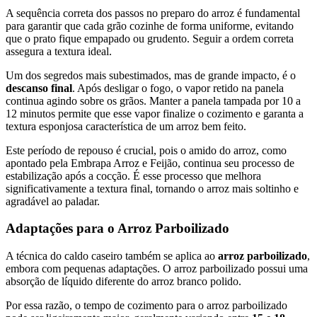
A sequência correta dos passos no preparo do arroz é fundamental
para garantir que cada grão cozinhe de forma uniforme, evitando
que o prato fique empapado ou grudento. Seguir a ordem correta
assegura a textura ideal.
Um dos segredos mais subestimados, mas de grande impacto, é o
descanso final
. Após desligar o fogo, o vapor retido na panela
continua agindo sobre os grãos. Manter a panela tampada por 10 a
12 minutos permite que esse vapor finalize o cozimento e garanta a
textura esponjosa característica de um arroz bem feito.
Este período de repouso é crucial, pois o amido do arroz, como
apontado pela Embrapa Arroz e Feijão, continua seu processo de
estabilização após a cocção. É esse processo que melhora
significativamente a textura final, tornando o arroz mais soltinho e
agradável ao paladar.
Adaptações para o Arroz Parboilizado
A técnica do caldo caseiro também se aplica ao
arroz parboilizado
,
embora com pequenas adaptações. O arroz parboilizado possui uma
absorção de líquido diferente do arroz branco polido.
Por essa razão, o tempo de cozimento para o arroz parboilizado