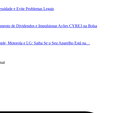
essidade e Evite Problemas Legais
gamento de Dividendos e Impulsionar Ações CYRE3 na Bolsa
ple, Motorola e LG: Saiba Se o Seu Aparelho Está na…
nal