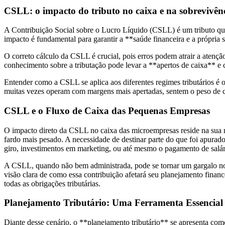
CSLL: o impacto do tributo no caixa e na sobrevivên
A Contribuição Social sobre o Lucro Líquido (CSLL) é um tributo que
impacto é fundamental para garantir a **saúde financeira e a própri
O correto cálculo da CSLL é crucial, pois erros podem atrair a atenção
conhecimento sobre a tributação pode levar a **apertos de caixa** e
Entender como a CSLL se aplica aos diferentes regimes tributários é o
muitas vezes operam com margens mais apertadas, sentem o peso de ca
CSLL e o Fluxo de Caixa das Pequenas Empresas
O impacto direto da CSLL no caixa das microempresas reside na sua na
fardo mais pesado. A necessidade de destinar parte do que foi apurad
giro, investimentos em marketing, ou até mesmo o pagamento de salár
A CSLL, quando não bem administrada, pode se tornar um gargalo no
visão clara de como essa contribuição afetará seu planejamento finan
todas as obrigações tributárias.
Planejamento Tributário: Uma Ferramenta Essencial
Diante desse cenário, o **planejamento tributário** se apresenta co