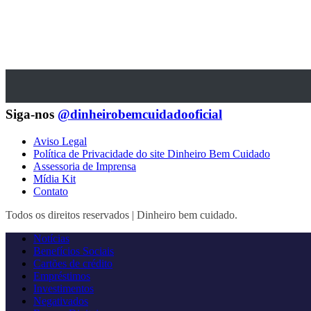
Siga-nos
@dinheirobemcuidadooficial
Aviso Legal
Política de Privacidade do site Dinheiro Bem Cuidado
Assessoria de Imprensa
Mídia Kit
Contato
Todos os direitos reservados | Dinheiro bem cuidado.
Notícias
Benefícios Sociais
Cartões de crédito
Empréstimos
Investimentos
Negativados