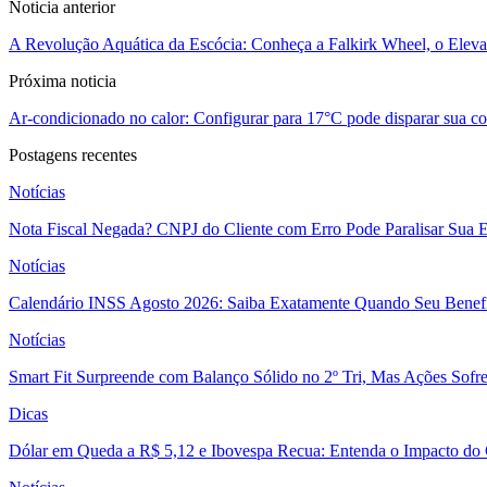
Noticia anterior
A Revolução Aquática da Escócia: Conheça a Falkirk Wheel, o Elev
Próxima noticia
Ar-condicionado no calor: Configurar para 17°C pode disparar sua con
Postagens recentes
Notícias
Nota Fiscal Negada? CNPJ do Cliente com Erro Pode Paralisar Sua 
Notícias
Calendário INSS Agosto 2026: Saiba Exatamente Quando Seu Benefí
Notícias
Smart Fit Surpreende com Balanço Sólido no 2º Tri, Mas Ações Sofr
Dicas
Dólar em Queda a R$ 5,12 e Ibovespa Recua: Entenda o Impacto do