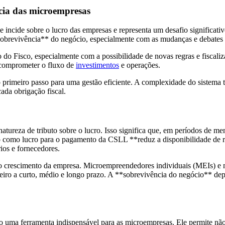
cia das microempresas
 incide sobre o lucro das empresas e representa um desafio significati
a sobrevivência** do negócio, especialmente com as mudanças e debates
 do Fisco, especialmente com a possibilidade de novas regras e fiscaliz
 comprometer o fluxo de
investimentos
e operações.
 primeiro passo para uma gestão eficiente. A complexidade do sistema tr
da obrigação fiscal.
tureza de tributo sobre o lucro. Isso significa que, em períodos de me
o como lucro para o pagamento da CSLL **reduz a disponibilidade de re
ios e fornecedores.
 crescimento da empresa. Microempreendedores individuais (MEIs) e 
ceiro a curto, médio e longo prazo. A **sobrevivência do negócio** de
mo uma ferramenta indispensável para as microempresas. Ele permite nã