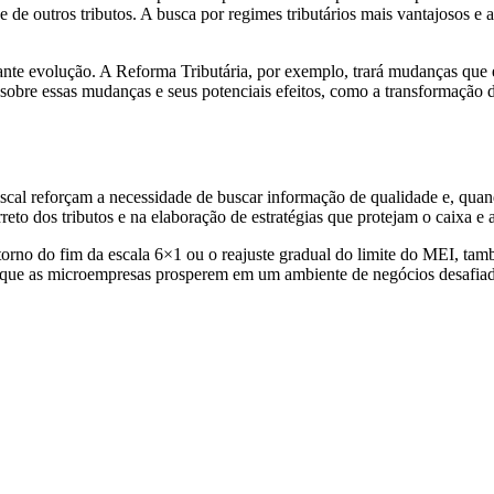
 de outros tributos. A busca por regimes tributários mais vantajosos e a
nstante evolução. A Reforma Tributária, por exemplo, trará mudanças que
obre essas mudanças e seus potenciais efeitos, como a transformação de 
scal reforçam a necessidade de buscar informação de qualidade e, quand
reto dos tributos e na elaboração de estratégias que protejam o caixa e 
orno do fim da escala 6×1 ou o reajuste gradual do limite do MEI, tamb
que as microempresas prosperem em um ambiente de negócios desafiad