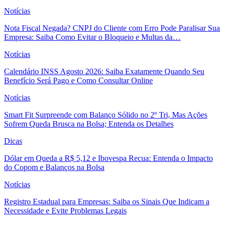
Notícias
Nota Fiscal Negada? CNPJ do Cliente com Erro Pode Paralisar Sua
Empresa: Saiba Como Evitar o Bloqueio e Multas da…
Notícias
Calendário INSS Agosto 2026: Saiba Exatamente Quando Seu
Benefício Será Pago e Como Consultar Online
Notícias
Smart Fit Surpreende com Balanço Sólido no 2º Tri, Mas Ações
Sofrem Queda Brusca na Bolsa; Entenda os Detalhes
Dicas
Dólar em Queda a R$ 5,12 e Ibovespa Recua: Entenda o Impacto
do Copom e Balanços na Bolsa
Notícias
Registro Estadual para Empresas: Saiba os Sinais Que Indicam a
Necessidade e Evite Problemas Legais