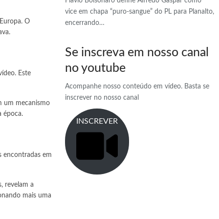
Flávio Bolsonaro define Alfredo Gaspar como
vice em chapa “puro-sangue” do PL para Planalto,
 Europa. O
encerrando…
ava.
Se inscreva em nosso canal
no youtube
vídeo. Este
Acompanhe nosso conteúdo em vídeo. Basta se
inscrever no nosso canal
 em um mecanismo
a época.
INSCREVER
as encontradas em
, revelam a
cionando mais uma