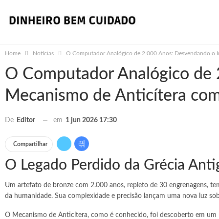
Home
Notícias
O Computador Analógico de 2.000 Anos: Desvendando o In
O Computador Analógico de 
Mecanismo de Anticítera com
em
1 jun 2026 17:30
De
Editor
Compartilhar
O Legado Perdido da Grécia Anti
Um artefato de bronze com 2.000 anos, repleto de 30 engrenagens, tem
da humanidade. Sua complexidade e precisão lançam uma nova luz sobr
O Mecanismo de Anticítera, como é conhecido, foi descoberto em um na