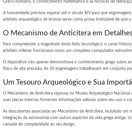
Greco-Romano, o conhecimento matemático e as técnicas de fabricaçã
A humanidade precisou esperar até o século XIV para que engrenagens 
artefato arqueológico de bronze serve como prova irrefutável de que 
O Mecanismo de Anticítera em Detalhes
Para compreender a magnitude deste feito tecnológico, o canal History
artefato milenar funcionava como um complexo computador astronômico
O dispositivo não apenas demonstrava o conhecimento grego sobre a
físico de alta precisão. As 30 engrenagens trabalhavam em conjunto p
Um Tesouro Arqueológico e Sua Importân
O Mecanismo de Anticítera repousa no Museu Arqueológico Nacional de
suas placas internas fornecem informações valiosas sobre seu uso e con
As descobertas associadas ao Mecanismo de Anticítera, incluindo um m
integração da astronomia com outros aspectos da vida grega antiga. Um
camada de complexidade ao seu design.