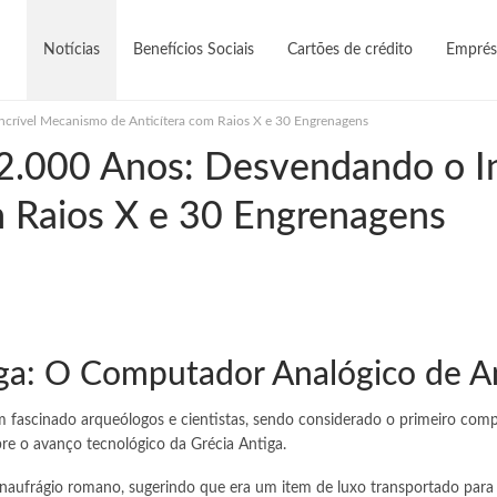
Notícias
Benefícios Sociais
Cartões de crédito
Emprés
crível Mecanismo de Anticítera com Raios X e 30 Engrenagens
2.000 Anos: Desvendando o In
 Raios X e 30 Engrenagens
ga: O Computador Analógico de An
 fascinado arqueólogos e cientistas, sendo considerado o primeiro com
e o avanço tecnológico da Grécia Antiga.
ufrágio romano, sugerindo que era um item de luxo transportado para a