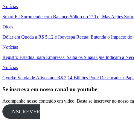
Notícias
Smart Fit Surpreende com Balanço Sólido no 2º Tri, Mas Ações Sofr
Dicas
Dólar em Queda a R$ 5,12 e Ibovespa Recua: Entenda o Impacto do
Notícias
Registro Estadual para Empresas: Saiba os Sinais Que Indicam a Nec
Notícias
Cyrela: Venda de Ativos por R$ 2,14 Bilhões Pode Desencadear Pa
Se inscreva em nosso canal no youtube
Acompanhe nosso conteúdo em vídeo. Basta se inscrever no nosso ca
INSCREVER