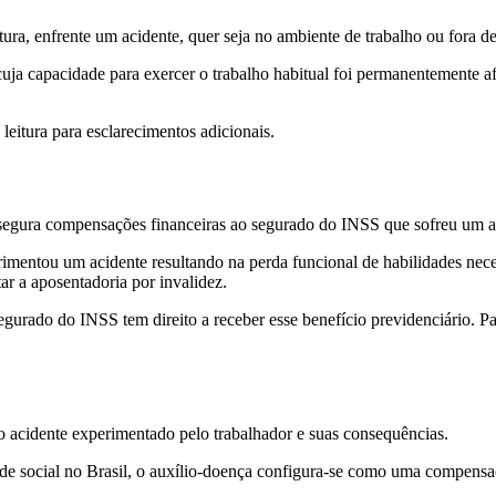
ura, enfrente um acidente, quer seja no ambiente de trabalho ou fora de
uja capacidade para exercer o trabalho habitual foi permanentemente a
eitura para esclarecimentos adicionais.
assegura compensações financeiras ao segurado do INSS que sofreu um aci
mentou um acidente resultando na perda funcional de habilidades neces
tar a aposentadoria por invalidez.
urado do INSS tem direito a receber esse benefício previdenciário. Par
do acidente experimentado pelo trabalhador e suas consequências.
dade social no Brasil, o auxílio-doença configura-se como uma compens