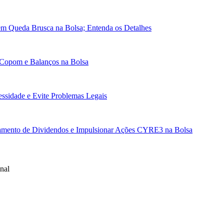
em Queda Brusca na Bolsa; Entenda os Detalhes
 Copom e Balanços na Bolsa
essidade e Evite Problemas Legais
gamento de Dividendos e Impulsionar Ações CYRE3 na Bolsa
nal