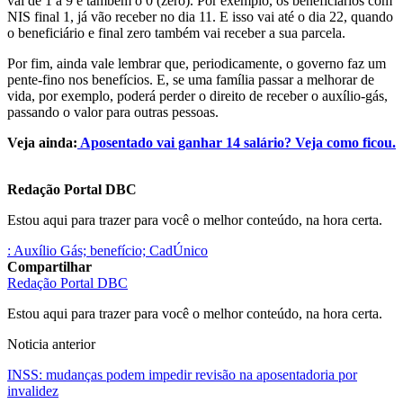
vai de 1 a 9 e também o 0 (zero). Por exemplo, os beneficiários com
NIS final 1, já vão receber no dia 11. E isso vai até o dia 22, quando
o beneficiário e final zero também vai receber a sua parcela.
Por fim, ainda vale lembrar que, periodicamente, o governo faz um
pente-fino nos benefícios. E, se uma família passar a melhorar de
vida, por exemplo, poderá perder o direito de receber o auxílio-gás,
passando o valor para outras pessoas.
Veja ainda:
Aposentado vai ganhar 14 salário? Veja como ficou.
Redação Portal DBC
Estou aqui para trazer para você o melhor conteúdo, na hora certa.
: Auxílio Gás; benefício; CadÚnico
Compartilhar
Redação Portal DBC
Estou aqui para trazer para você o melhor conteúdo, na hora certa.
Noticia anterior
INSS: mudanças podem impedir revisão na aposentadoria por
invalidez