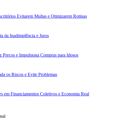
scritórios Evitarem Multas e Otimizarem Rotinas
a da Inadimplência e Juros
z Preços e Impulsiona Compras para Idosos
da os Riscos e Evite Problemas
res em Financiamentos Coletivos e Economia Real
nal