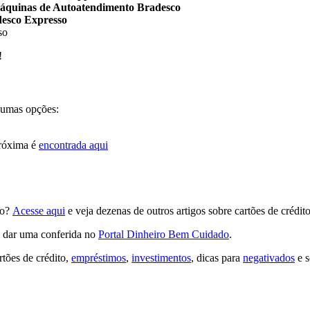
áquinas de Autoatendimento Bradesco
esco Expresso
so
!
lgumas opções:
próxima é
encontrada aqui
co?
Acesse aqui
e veja dezenas de outros artigos sobre cartões de crédito
a dar uma conferida no
Portal Dinheiro Bem Cuidado
.
tões de crédito,
empréstimos
,
investimentos
, dicas para
negativados
e s