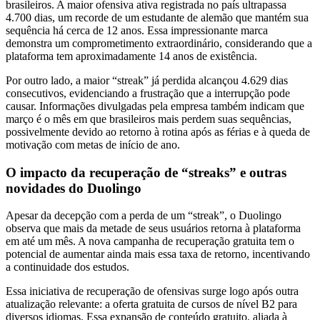
brasileiros. A maior ofensiva ativa registrada no país ultrapassa
4.700 dias, um recorde de um estudante de alemão que mantém sua
sequência há cerca de 12 anos. Essa impressionante marca
demonstra um comprometimento extraordinário, considerando que a
plataforma tem aproximadamente 14 anos de existência.
Por outro lado, a maior “streak” já perdida alcançou 4.629 dias
consecutivos, evidenciando a frustração que a interrupção pode
causar. Informações divulgadas pela empresa também indicam que
março é o mês em que brasileiros mais perdem suas sequências,
possivelmente devido ao retorno à rotina após as férias e à queda de
motivação com metas de início de ano.
O impacto da recuperação de “streaks” e outras
novidades do Duolingo
Apesar da decepção com a perda de um “streak”, o Duolingo
observa que mais da metade de seus usuários retorna à plataforma
em até um mês. A nova campanha de recuperação gratuita tem o
potencial de aumentar ainda mais essa taxa de retorno, incentivando
a continuidade dos estudos.
Essa iniciativa de recuperação de ofensivas surge logo após outra
atualização relevante: a oferta gratuita de cursos de nível B2 para
diversos idiomas. Essa expansão de conteúdo gratuito, aliada à