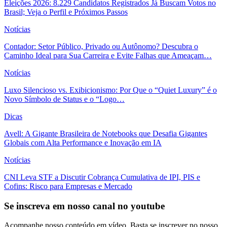
Eleições 2026: 8.229 Candidatos Registrados Já Buscam Votos no
Brasil; Veja o Perfil e Próximos Passos
Notícias
Contador: Setor Público, Privado ou Autônomo? Descubra o
Caminho Ideal para Sua Carreira e Evite Falhas que Ameaçam…
Notícias
Luxo Silencioso vs. Exibicionismo: Por Que o “Quiet Luxury” é o
Novo Símbolo de Status e o “Logo…
Dicas
Avell: A Gigante Brasileira de Notebooks que Desafia Gigantes
Globais com Alta Performance e Inovação em IA
Notícias
CNI Leva STF a Discutir Cobrança Cumulativa de IPI, PIS e
Cofins: Risco para Empresas e Mercado
Se inscreva em nosso canal no youtube
Acompanhe nosso conteúdo em vídeo. Basta se inscrever no nosso