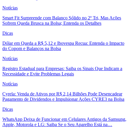
Notícias
Smart Fit Surpreende com Balanço Sólido no 2º Tri, Mas Ações
Sofrem Queda Brusca na Bolsa; Entenda os Detalhes
Dicas
Dólar em Queda a R$ 5,12 e Ibovespa Recua: Entenda o Impacto
do Copom e Balanços na Bolsa
Notícias
Registro Estadual para Empresas: Saiba os Sinais Que Indicam a
Necessidade e Evite Problemas Legais
Notícias
Cyrela: Venda de Ativos por R$ 2,14 Bilhões Pode Desencadear
Pagamento de Dividendos e Impulsionar Ações CYRE3 na Bolsa
Dicas
WhatsApp Deixa de Funcionar em Celulares Antigos da Samsung,
Apple, Motorola e LG: Saiba Se o Seu Aparelho Está na…