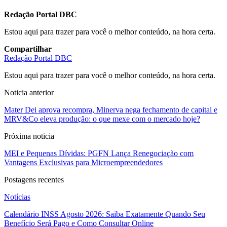
Redação Portal DBC
Estou aqui para trazer para você o melhor conteúdo, na hora certa.
Compartilhar
Redação Portal DBC
Estou aqui para trazer para você o melhor conteúdo, na hora certa.
Noticia anterior
Mater Dei aprova recompra, Minerva nega fechamento de capital e
MRV&Co eleva produção: o que mexe com o mercado hoje?
Próxima noticia
MEI e Pequenas Dívidas: PGFN Lança Renegociação com
Vantagens Exclusivas para Microempreendedores
Postagens recentes
Notícias
Calendário INSS Agosto 2026: Saiba Exatamente Quando Seu
Benefício Será Pago e Como Consultar Online