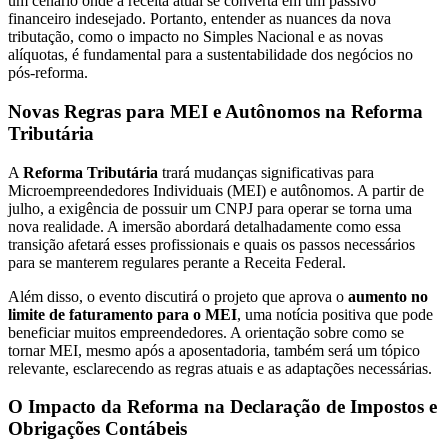
um cenário onde a receita atual se converta em um passivo
financeiro indesejado. Portanto, entender as nuances da nova
tributação, como o impacto no Simples Nacional e as novas
alíquotas, é fundamental para a sustentabilidade dos negócios no
pós-reforma.
Novas Regras para MEI e Autônomos na Reforma
Tributária
A
Reforma Tributária
trará mudanças significativas para
Microempreendedores Individuais (MEI) e autônomos. A partir de
julho, a exigência de possuir um CNPJ para operar se torna uma
nova realidade. A imersão abordará detalhadamente como essa
transição afetará esses profissionais e quais os passos necessários
para se manterem regulares perante a Receita Federal.
Além disso, o evento discutirá o projeto que aprova o
aumento no
limite de faturamento para o MEI
, uma notícia positiva que pode
beneficiar muitos empreendedores. A orientação sobre como se
tornar MEI, mesmo após a aposentadoria, também será um tópico
relevante, esclarecendo as regras atuais e as adaptações necessárias.
O Impacto da Reforma na Declaração de Impostos e
Obrigações Contábeis