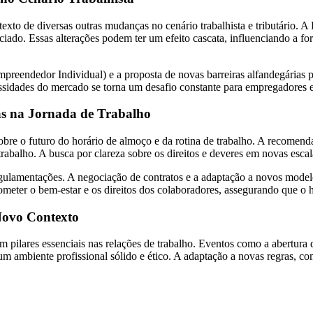
exto de diversas outras mudanças no cenário trabalhista e tributário. 
ciado. Essas alterações podem ter um efeito cascata, influenciando a 
empreendedor Individual) e a proposta de novas barreiras alfandegár
cessidades do mercado se torna um desafio constante para empregadores
s na Jornada de Trabalho
sobre o futuro do horário de almoço e da rotina de trabalho. A recomen
trabalho. A busca por clareza sobre os direitos e deveres em novas esca
egulamentações. A negociação de contratos e a adaptação a novos model
rometer o bem-estar e os direitos dos colaboradores, assegurando que 
Novo Contexto
 pilares essenciais nas relações de trabalho. Eventos como a abertura 
um ambiente profissional sólido e ético. A adaptação a novas regras, c