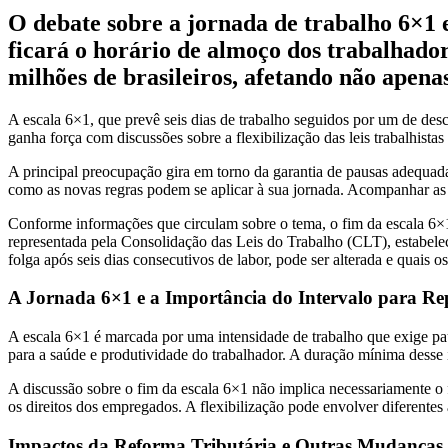
O debate sobre a jornada de trabalho 6×1 
ficará o horário de almoço dos trabalhado
milhões de brasileiros, afetando não apena
A escala 6×1, que prevê seis dias de trabalho seguidos por um de des
ganha força com discussões sobre a flexibilização das leis trabalhis
A principal preocupação gira em torno da garantia de pausas adequad
como as novas regras podem se aplicar à sua jornada. Acompanhar as a
Conforme informações que circulam sobre o tema, o fim da escala 6×1 e
representada pela Consolidação das Leis do Trabalho (CLT), estabelec
folga após seis dias consecutivos de labor, pode ser alterada e quais 
A Jornada 6×1 e a Importância do Intervalo para Re
A escala 6×1 é marcada por uma intensidade de trabalho que exige pa
para a saúde e produtividade do trabalhador. A duração mínima desse i
A discussão sobre o fim da escala 6×1 não implica necessariamente o
os direitos dos empregados. A flexibilização pode envolver diferentes
Impactos da Reforma Tributária e Outras Mudanças 