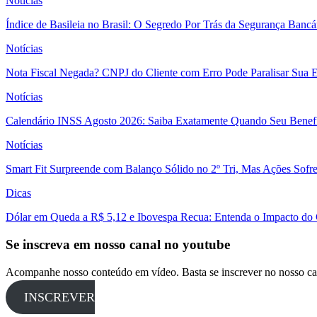
Notícias
Índice de Basileia no Brasil: O Segredo Por Trás da Segurança Banc
Notícias
Nota Fiscal Negada? CNPJ do Cliente com Erro Pode Paralisar Sua 
Notícias
Calendário INSS Agosto 2026: Saiba Exatamente Quando Seu Benefí
Notícias
Smart Fit Surpreende com Balanço Sólido no 2º Tri, Mas Ações Sofr
Dicas
Dólar em Queda a R$ 5,12 e Ibovespa Recua: Entenda o Impacto do
Se inscreva em nosso canal no youtube
Acompanhe nosso conteúdo em vídeo. Basta se inscrever no nosso ca
INSCREVER