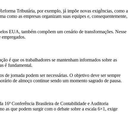
A Reforma Tributária, por exemplo, já impõe novas exigências, como a
forma como as empresas organizam suas equipes e, consequentemente,
ias pelos EUA, também compõem um cenário de transformações. Nesse
 e empregados.
dação é que os trabalhadores se mantenham informados sobre as
las é fundamental.
os de jornada podem ser necessárias. O objetivo deve ser sempre
o horário de almoço continue sendo um momento sagrado de pausa.
da 16ª Conferência Brasileira de Contabilidade e Auditoria
omo as que podem surgir com o debate sobre a escala 6×1, exige