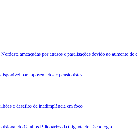
 Nordeste ameaçadas por atrasos e paralisações devido ao aumento de 
isponível para aposentados e pensionistas
ilhões e desafios de inadimplência em foco
ulsionando Ganhos Bilionários da Gigante de Tecnologia