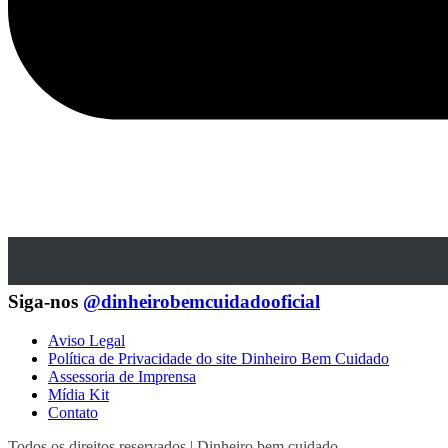
Siga-nos
@dinheirobemcuidadooficial
Aviso Legal
Política de Privacidade do site Dinheiro Bem Cuidado
Assessoria de Imprensa
Mídia Kit
Contato
Todos os direitos reservados | Dinheiro bem cuidado.