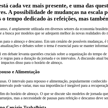
está cada vez mais presente, e uma das que
res. A possibilidade de mudanças na escala 
s o tempo dedicado às refeições, mas também
canso, é amplamente utilizada em diversos setores da economia brasilei
tas e a busca por modelos que se adequem melhor às novas realidades do
as para o almoço e descanso. Em um cenário de possíveis mudanças, é f
tualizações e debates sobre o tema é essencial para se manter informa
m debate levanta questões cruciais sobre a organização do tempo de trab
e regras para a duração da jornada e os intervalos. A discussão atual 
os impactos disso para o horário de almoço.
pouso e Alimentação
usas. O intervalo para repouso e alimentação, popularmente conhecido 
ntervalo pode variar, mas sua importância é inegável para a recuperação
 fim do horário de almoço. O que se discute são modelos de jornada qu
 arranjos, mas a necessidade de pausas para refeição e descanso deve se
no Cenário Trabalhista