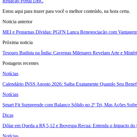
Redação Portal DBC
Estou aqui para trazer para você o melhor conteúdo, na hora certa.
Noticia anterior
MEI e Pequenas Dívidas: PGFN Lança Renegociação com Vantagens
Próxima noticia
Tesouro Budista na Índia: Cavernas Milenares Revelam Arte e Mistér
Postagens recentes
Notícias
Calendário INSS Agosto 2026: Saiba Exatamente Quando Seu Benefí
Notícias
Smart Fit Surpreende com Balanço Sólido no 2º Tri, Mas Ações Sofr
Dicas
Dólar em Queda a R$ 5,12 e Ibovespa Recua: Entenda o Impacto do
Notícias