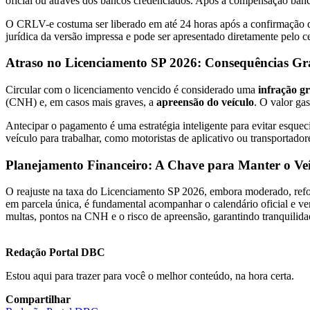
oficial ou através dos bancos credenciados. Após a compensação bancá
O CRLV-e costuma ser liberado em até 24 horas após a confirmação do
jurídica da versão impressa e pode ser apresentado diretamente pelo ce
Atraso no Licenciamento SP 2026: Consequências Gra
Circular com o licenciamento vencido é considerado uma
infração g
(CNH) e, em casos mais graves, a
apreensão do veículo
. O valor ga
Antecipar o pagamento é uma estratégia inteligente para evitar esquec
veículo para trabalhar, como motoristas de aplicativo ou transportador
Planejamento Financeiro: A Chave para Manter o Ve
O reajuste na taxa do Licenciamento SP 2026, embora moderado, ref
em parcela única, é fundamental acompanhar o calendário oficial e ver
multas, pontos na CNH e o risco de apreensão, garantindo tranquilida
Redação Portal DBC
Estou aqui para trazer para você o melhor conteúdo, na hora certa.
Compartilhar