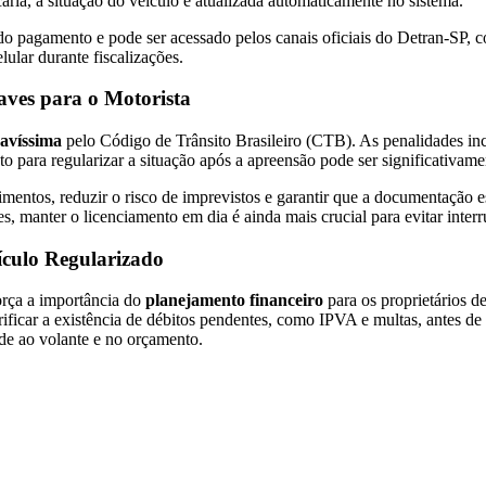
ria, a situação do veículo é atualizada automaticamente no sistema.
 pagamento e pode ser acessado pelos canais oficiais do Detran-SP, co
lular durante fiscalizações.
ves para o Motorista
ravíssima
pelo Código de Trânsito Brasileiro (CTB). As penalidades in
sto para regularizar a situação após a apreensão pode ser significativam
imentos, reduzir o risco de imprevistos e garantir que a documentação 
es, manter o licenciamento em dia é ainda mais crucial para evitar inter
ículo Regularizado
orça a importância do
planejamento financeiro
para os proprietários 
ificar a existência de débitos pendentes, como IPVA e multas, antes de 
de ao volante e no orçamento.