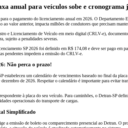
xa anual para veículos sobe e cronograma já
ar para o pagamento do licenciamento anual em 2026. O Departamento E
 ao valor anterior, impacta milhões de condutores que precisam manter
istro e Licenciamento de Veículo em meio digital (CRLV-e), documento
ra, sujeito a penalidades severas.
enciamento SP 2026 foi definido em R$ 174,08 e deve ser pago em parce
ltas pendentes impedem a emissão do CRLV-e.
6: Não perca o prazo!
SP estabeleceu um calendário de vencimentos baseado no final da placa 
 dezembro de 2026. Respeitar o calendário é importante para evitar tra
rrespondente à placa do seu veículo. Para caminhões, o Detran-SP de
cidades operacionais do transporte de cargas.
al Simplificado
ge a emissão de boleto ou comparecimento presencial ao Detran. O proc