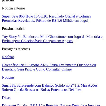
pessoais
Noticia anterior
Super Sete 860 Hoje 15/06/26: Resultado Oficial e Colunas
Premiadas Revelados; Prêmio de R$ 1,6 Milhão em Jogo!
Próxima noticia
Toy Story 5 e Bauducco: Mini Chocottone com Jogo da Memória e
Embalagens Colecionáveis Chegam em Agosto
Postagens recentes
Notícias
Calendário INSS Agosto 2026: Saiba Exatamente Quando Seu
Benefício Será Pago e Como Consultar Online
Notícias
Smart Fit Surpreende com Balanço Sólido no 2º Tri, Mas Ações
Sofrem Queda Brusca na Bolsa; Entenda os Detalhes
Dicas
Dólar em Queda a R$ 5,12 e Ibovespa Recua: Entenda o Impacto