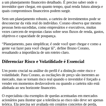
a um planejamento financeiro detalhado. É preciso saber onde o
investidor quer chegar, em quanto tempo, qual renda futura almeja e
quais compromissos financeiros podem surgir.
Sem um planejamento robusto, a carteira de investimentos pode se
desconectar da vida real do indivíduo. Corano observa que mesmo
pessoas bem-sucedidas, como empresários e executivos, muitas
vezes carecem de respostas claras sobre seus fluxos de renda, gastos,
objetivos e capacidade de poupança.
“Planejamento, para simplificar, é onde você quer chegar e como a
gente vai fazer para você chegar lá”, define Bruno Corano,
ressaltando a importância de um roteiro claro.
Diferenciar Risco e Volatilidade é Essencial
Um ponto crucial na análise do perfil é a distinção entre risco e
volatilidade. Para Corano, as oscilações de preço são inerentes ao
mercado, mas se tornam risco real quando o investidor é forçado a
vender em momentos desfavoráveis ou quando a carteira não está
alinhada ao seu horizonte financeiro.
O especialista cita exemplos de quedas acentuadas em mercados
acionários para ilustrar que a tolerância ao risco não deve ser apenas
teórica. Ela precisa ser avaliada em cenários concretos de perda,